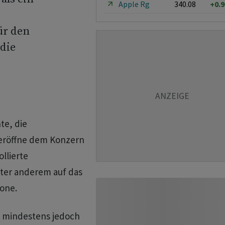
Apple Rg
340.08
+0.
ür den
die
te, die
 eröffne dem Konzern
llierte
nter anderem auf das
one.
 mindestens jedoch