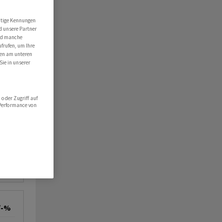
utige Kennungen
d unsere Partner
ind manche
ufrufen, um Ihre
ten am unteren
Sie in unserer
oder Zugriff auf
 Performance von
/-%