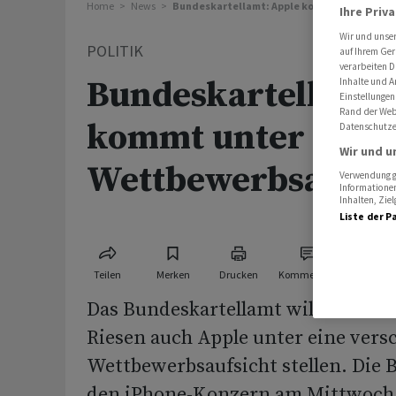
Home
News
Bundeskartellamt: Apple kommt unter versc
Ihre Priv
Wir und unse
POLITIK
auf Ihrem Ger
verarbeiten D
Bundeskartellamt:
Inhalte und A
Einstellungen
Rand der Webs
kommt unter versc
Datenschutze
Wir und u
Wettbewerbsaufsi
Verwendung ge
Informationen
Inhalten, Zi
Liste der P
Teilen
Merken
Drucken
Kommentare
Das Bundeskartellamt will nach an
Riesen auch Apple unter eine versc
Wettbewerbsaufsicht stellen. Die B
den iPhone-Konzern am Mittwoch 