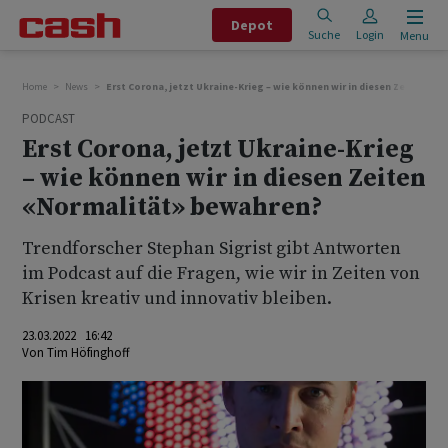
Depot
Suche
Login
Menu
Home
News
Erst Corona, jetzt Ukraine-Krieg – wie können wir in diesen Zeiten «N
PODCAST
Erst Corona, jetzt Ukraine-Krieg
– wie können wir in diesen Zeiten
«Normalität» bewahren?
Trendforscher Stephan Sigrist gibt Antworten
im Podcast auf die Fragen, wie wir in Zeiten von
Krisen kreativ und innovativ bleiben.
23.03.2022 16:42
Von
Tim Höfinghoff