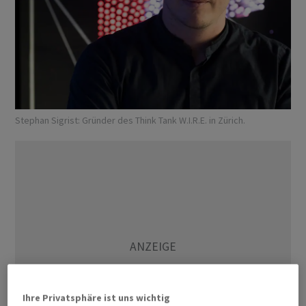
Stephan Sigrist: Gründer des Think Tank W.I.R.E. in Zürich.
Ihre Privatsphäre ist uns wichtig