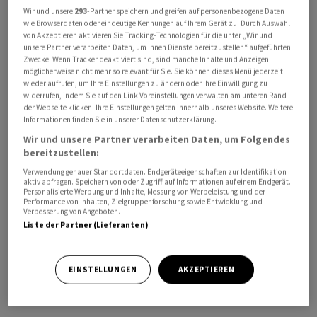
Wir und unsere
293
-Partner speichern und greifen auf personenbezogene Daten
wie Browserdaten oder eindeutige Kennungen auf Ihrem Gerät zu. Durch Auswahl
von Akzeptieren aktivieren Sie Tracking-Technologien für die unter „Wir und
unsere Partner verarbeiten Daten, um Ihnen Dienste bereitzustellen“ aufgeführten
Zwecke. Wenn Tracker deaktiviert sind, sind manche Inhalte und Anzeigen
Im Podcast "Handelszeitung Insights" spricht Tim
möglicherweise nicht mehr so relevant für Sie. Sie können dieses Menü jederzeit
wieder aufrufen, um Ihre Einstellungen zu ändern oder Ihre Einwilligung zu
Höfinghoff mit Stephan Sigrist, Gründer und Leiter des
widerrufen, indem Sie auf den Link Voreinstellungen verwalten am unteren Rand
Think Tank W.I.R.E., über Resilienz sowie
der Webseite klicken. Ihre Einstellungen gelten innerhalb unseres Website. Weitere
Innovationsfähigkeit in Zeiten von Corona und Krieg.
Informationen finden Sie in unserer Datenschutzerklärung.
Wir und unsere Partner verarbeiten Daten, um Folgendes
bereitzustellen:
Wie gelingt es uns, die langfristigen Herausforderungen
in Wirtschaft und Gesellschaft nicht zu vernachlässigen,
Verwendung genauer Standortdaten. Endgeräteeigenschaften zur Identifikation
aktiv abfragen. Speichern von oder Zugriff auf Informationen auf einem Endgerät.
wenn wir von einer Krise zur nächsten springen?Welche
Personalisierte Werbung und Inhalte, Messung von Werbeleistung und der
Performance von Inhalten, Zielgruppenforschung sowie Entwicklung und
Trends und Bedürfnisse sind tatsächlich entscheidend?
Verbesserung von Angeboten.
Und wie können wir uns Fleiss und Leidenschaft für
Liste der Partner (Lieferanten)
wichtige Aufgaben bewahren, wenn uns primär das
Thema Work-Life-Balance umtreibt?
EINSTELLUNGEN
AKZEPTIEREN