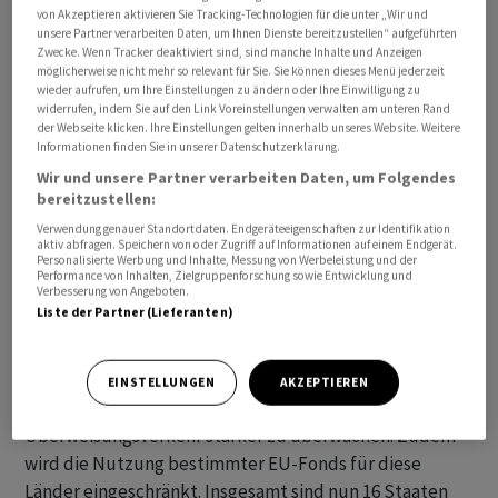
von Akzeptieren aktivieren Sie Tracking-Technologien für die unter „Wir und
EU-Parlaments. Solange es keine spürbaren
unsere Partner verarbeiten Daten, um Ihnen Dienste bereitzustellen“ aufgeführten
Konsequenzen habe, auf der Liste zu stehen, werde sie
Zwecke. Wenn Tracker deaktiviert sind, sind manche Inhalte und Anzeigen
möglicherweise nicht mehr so relevant für Sie. Sie können dieses Menü jederzeit
ein Papiertiger bleiben. "Wenn die EU-Finanzminister es
wieder aufrufen, um Ihre Einstellungen zu ändern oder Ihre Einwilligung zu
mit dem Kampf gegen Steuertrickserei Ernst meinen,
widerrufen, indem Sie auf den Link Voreinstellungen verwalten am unteren Rand
der Webseite klicken. Ihre Einstellungen gelten innerhalb unseres Website. Weitere
müssen sie die Liste mit schmerzhaften Sanktionen
Informationen finden Sie in unserer Datenschutzerklärung.
verknüpfen."
Wir und unsere Partner verarbeiten Daten, um Folgendes
bereitzustellen:
Ausserdem landeten Costa Rica, die Britischen
Verwendung genauer Standortdaten. Endgeräteeigenschaften zur Identifikation
Jungferninseln sowie die Marshallinseln auf der
aktiv abfragen. Speichern von oder Zugriff auf Informationen auf einem Endgerät.
Personalisierte Werbung und Inhalte, Messung von Werbeleistung und der
Schwarzen Liste. Gestrichen wurden Nordmazedonien,
Performance von Inhalten, Zielgruppenforschung sowie Entwicklung und
Verbesserung von Angeboten.
Barbados, Jamaika und Uruguay, die laut den EU-
Liste der Partner (Lieferanten)
Ländern ihre Verpflichtungen erfolgreich erfüllten.
EU-Mitgliedsländer sind dazu aufgerufen, sich in Bezug
EINSTELLUNGEN
AKZEPTIEREN
auf die gelisteten Länder zu schützen und etwa den
Überweisungsverkehr stärker zu überwachen. Zudem
wird die Nutzung bestimmter EU-Fonds für diese
Länder eingeschränkt. Insgesamt sind nun 16 Staaten