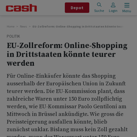
Depot
Suche
Login
Menu
Home
News
EU-Zollreform: Online-Shopping in Drittstaaten könnte teurer werde
POLITIK
EU-Zollreform: Online-Shopping
in Drittstaaten könnte teurer
werden
Für Online-Einkäufer könnte das Shopping
ausserhalb der Europäischen Union in Zukunft
teurer werden. Die EU-Kommission plant, dass
zahlreiche Waren unter 150 Euro zollpflichtig
werden, wie EU-Kommissar Paolo Gentiloni am
Mittwoch in Brüssel ankündigte. Wie gross die
Preissteigerung ausfallen könnte, blieb
zunächst unklar. Bislang muss kein Zoll gezahlt