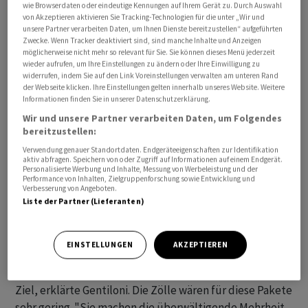
wie Browserdaten oder eindeutige Kennungen auf Ihrem Gerät zu. Durch Auswahl
Mit der Reform sollen nun vor allem Online-
von Akzeptieren aktivieren Sie Tracking-Technologien für die unter „Wir und
unsere Partner verarbeiten Daten, um Ihnen Dienste bereitzustellen“ aufgeführten
Shoppingportalen dafür verantwortlich gemacht
Zwecke. Wenn Tracker deaktiviert sind, sind manche Inhalte und Anzeigen
werden, dass die Zölle und die Mehrwertsteuer beim
möglicherweise nicht mehr so relevant für Sie. Sie können dieses Menü jederzeit
wieder aufrufen, um Ihre Einstellungen zu ändern oder Ihre Einwilligung zu
Kauf gezahlt werden. Somit würden die
widerrufen, indem Sie auf den Link Voreinstellungen verwalten am unteren Rand
Verbraucherinnen und Verbraucher nicht mehr mit
der Webseite klicken. Ihre Einstellungen gelten innerhalb unseres Website. Weitere
Informationen finden Sie in unserer Datenschutzerklärung.
versteckten Gebühren oder unerwartetem Papierkram
konfrontiert werden, wenn das Paket ankommt, hiess es
Wir und unsere Partner verarbeiten Daten, um Folgendes
bereitzustellen:
in einer Mitteilung. Derzeit werden Waren nach ihrer
Verwendung genauer Standortdaten. Endgeräteeigenschaften zur Identifikation
Ankunft in der EU im Allgemeinen von den Zollbehörden
aktiv abfragen. Speichern von oder Zugriff auf Informationen auf einem Endgerät.
einbehalten und erst dann ausgeliefert, wenn die
Personalisierte Werbung und Inhalte, Messung von Werbeleistung und der
Performance von Inhalten, Zielgruppenforschung sowie Entwicklung und
Empfänger den Zoll beziehungsweise andere
Verbesserung von Angeboten.
Liste der Partner (Lieferanten)
notwendige Abgaben gezahlt haben, wie die
Kommission auf ihrer Internetseite schreibt.
EINSTELLUNGEN
AKZEPTIEREN
Eine Preissteigerung beim Kunden von Waren mit
geringem Wert unter 150 Euro sei allerdings nicht das
Ziel, erklärte Gentiloni. Die Zölle wären für diese Pakete
sehr gering. "Sie machen die überwältigende Mehrheit