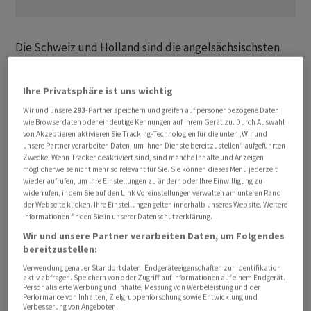
Die Schweiz und Holland sind die angelsächsischsten
Länder Westeuropas, mit Ausnahme Grossbritanniens.
Die Schweizer neigen dazu, sich gegen Bevormundung
Ihre Privatsphäre ist uns wichtig
aufzulehnen. Das war auch schon 1992 bei der EWR-
Wir und unsere
293
-Partner speichern und greifen auf personenbezogene Daten
Abstimmung zu sehen. Die Schweiz lebt eine
wie Browserdaten oder eindeutige Kennungen auf Ihrem Gerät zu. Durch Auswahl
Demokratie, die den Namen verdient. Das ist in vielen
von Akzeptieren aktivieren Sie Tracking-Technologien für die unter „Wir und
unsere Partner verarbeiten Daten, um Ihnen Dienste bereitzustellen“ aufgeführten
europäischen Staaten nicht der Fall.
Zwecke. Wenn Tracker deaktiviert sind, sind manche Inhalte und Anzeigen
möglicherweise nicht mehr so relevant für Sie. Sie können dieses Menü jederzeit
wieder aufrufen, um Ihre Einstellungen zu ändern oder Ihre Einwilligung zu
Wo steht denn die Schweiz im Verhältnis zu Europa?
widerrufen, indem Sie auf den Link Voreinstellungen verwalten am unteren Rand
der Webseite klicken. Ihre Einstellungen gelten innerhalb unseres Website. Weitere
Informationen finden Sie in unserer Datenschutzerklärung.
Auch die Schweiz befindet sich im Wandel. Viele
konservative Kräfte haben sich nach Brexit und Trump
Wir und unsere Partner verarbeiten Daten, um Folgendes
bereitzustellen:
etwas dem Lager der Pro-Europäer zugewendet. Vielen
Verwendung genauer Standortdaten. Endgeräteeigenschaften zur Identifikation
sagen sich: Um die liberalen Errungenschaften gegen
aktiv abfragen. Speichern von oder Zugriff auf Informationen auf einem Endgerät.
das angelsächsische Bollwerk zu verteidigen, ist
Personalisierte Werbung und Inhalte, Messung von Werbeleistung und der
Performance von Inhalten, Zielgruppenforschung sowie Entwicklung und
Zusammenhalt notwendig. Das geht auch zulasten der
Verbesserung von Angeboten.