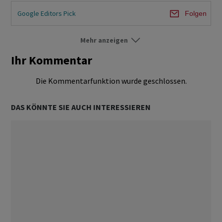
Google Editors Pick
Folgen
Mehr anzeigen
Börsen-Ticker
Folgen
Ihr Kommentar
Börse Schweiz
Folgen
Die Kommentarfunktion wurde geschlossen.
Börse Ausland
Folgen
DAS KÖNNTE SIE AUCH INTERESSIEREN
Märkte
Folgen
Ökonomie & Politik
Folgen
Aktien
Folgen
Obligationen
Folgen