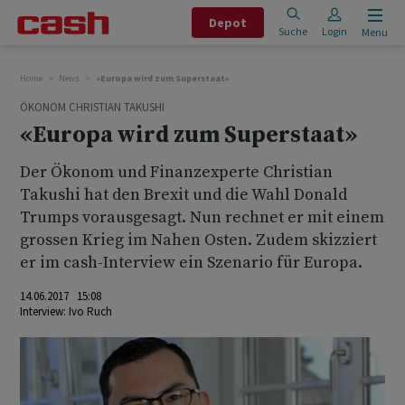
Depot
Suche
Login
Menu
Home
News
«Europa wird zum Superstaat»
ÖKONOM CHRISTIAN TAKUSHI
«Europa wird zum Superstaat»
Der Ökonom und Finanzexperte Christian
Takushi hat den Brexit und die Wahl Donald
Trumps vorausgesagt. Nun rechnet er mit einem
grossen Krieg im Nahen Osten. Zudem skizziert
er im cash-Interview ein Szenario für Europa.
14.06.2017 15:08
Interview:
Ivo Ruch