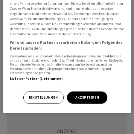
unsere Partner verarbeiten Daten, um Ihnen Dienste bereitzustellen“ aufgeführten
Lützerath, das zu Erkelenz in der Nähe von Düsseldorf
Zwecke. Wenn Tracker deaktiviert sind, sind manche Inhalte und Anzeigen
und Köln gehört, war in einem tagelangen Grosseinsatz
möglicherweise nicht mehr so relevant für Sie. Sie können dieses Menü jederzeit
wieder aufrufen, um Ihre Einstellungen zu ändern oder Ihre Einwilligung zu
der Polizei gegen den Widerstand Hunderter
widerrufen, indem Sie auf den Link Voreinstellungen verwalten am unteren Rand
Klimaaktivisten geräumt worden. RWE will dort
der Webseite klicken. Ihre Einstellungen gelten innerhalb unseres Website. Weitere
Informationen finden Sie in unserer Datenschutzerklärung.
Braunkohle abbauen. Nach Angaben des
Wir und unsere Partner verarbeiten Daten, um Folgendes
Energiekonzerns kam es zu erheblichen
bereitzustellen:
Sachbeschädigungen, unter anderem an Fahrzeugen
Verwendung genauer Standortdaten. Endgeräteeigenschaften zur Identifikation
und Anlagen des Konzerns. Zudem seien mehrere
aktiv abfragen. Speichern von oder Zugriff auf Informationen auf einem Endgerät.
Personalisierte Werbung und Inhalte, Messung von Werbeleistung und der
Brunnen und Schaltanlagen zerstört worden./mi/DP/jha
Performance von Inhalten, Zielgruppenforschung sowie Entwicklung und
Verbesserung von Angeboten.
Liste der Partner (Lieferanten)
(AWP)
EINSTELLUNGEN
AKZEPTIEREN