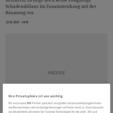
beziffern. Es liege noch keine endgültige
Schadensbilanz im Zusammenhang mit der
Räumung vor.
22.01.2023 14:35
Ihre Privatsphäre ist uns wichtig
Wir und unsere
293
-Partner speichern und greifen auf personenbezogene Daten
wie Browserdaten oder eindeutige Kennungen auf Ihrem Gerät zu. Durch Auswahl
von Akzeptieren aktivieren Sie Tracking-Technologien für die unter „Wir und