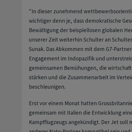
"In dieser zunehmend wettbewerbsorientie
wichtiger denn je, dass demokratische Gese
Bewältigung der beispiellosen globalen H
unserer Zeit weiterhin Schulter an Schulte
Sunak. Das Abkommen mit dem G7-Partner f
Engagement im Indopazifik und unterstrei
gemeinsamen Bemühungen, die wirtschaftli
stärken und die Zusammenarbeit im Vertei
beschleunigen.
Erst vor einem Monat hatten Grossbritann
gemeinsam mit Italien die Entwicklung ein
Kampfflugzeugs angekündigt. Der Jet soll 
anderer Nato-Partner kompatibel sein und s