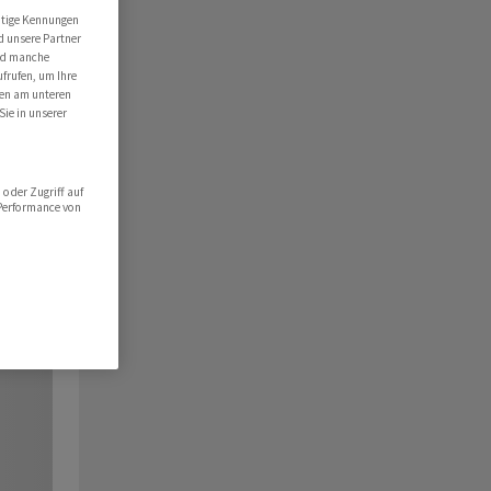
utige Kennungen
d unsere Partner
ind manche
ufrufen, um Ihre
ten am unteren
Sie in unserer
oder Zugriff auf
 Performance von