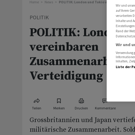
Home
News
POLITIK: London und Tokio vereinbaren Zus
Wir und unse
auf Ihrem Ger
verarbeiten D
POLITIK
Inhalte und A
Einstellungen
POLITIK: London u
Rand der Webs
Datenschutze
vereinbaren
Wir und u
Verwendung ge
Zusammenarbeit b
Informationen
Inhalten, Zi
Liste der P
Verteidigung
Teilen
Merken
Drucken
Kommentare
Grossbritannien und Japan vertief
militärische Zusammenarbeit. Sold