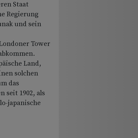
ren Staat
che Regierung
unak und sein
 Londoner Tower
gsabkommen.
päische Land,
inen solchen
 um das
seit 1902, als
lo-japanische