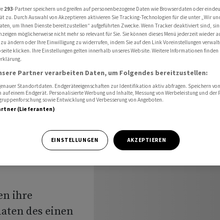
ammenarbeit bei Verteidigung
re
293
-Partner speichern und greifen auf personenbezogene Daten wie Browserdaten oder einde
ät zu. Durch Auswahl von Akzeptieren aktivieren Sie Tracking-Technologien für die unter „Wir un
aten, um Ihnen Dienste bereitzustellen“ aufgeführten Zwecke. Wenn Tracker deaktiviert sind, s
nzeigen möglicherweise nicht mehr so relevant für Sie. Sie können dieses Menü jederzeit wieder a
 zu ändern oder Ihre Einwilligung zu widerrufen, indem Sie auf den Link Voreinstellungen verwal
nd Tokio
eite klicken. Ihre Einstellungen gelten innerhalb unseres Website. Weitere Informationen finden 
rklärung.
nsere Partner verarbeiten Daten, um Folgendes bereitzustellen:
nauer Standortdaten. Endgeräteeigenschaften zur Identifikation aktiv abfragen. Speichern von 
ei
 auf einem Endgerät. Personalisierte Werbung und Inhalte, Messung von Werbeleistung und der
elgruppenforschung sowie Entwicklung und Verbesserung von Angeboten.
artner (Lieferanten)
EINSTELLUNGEN
AKZEPTIEREN
en ihre
aten des einen