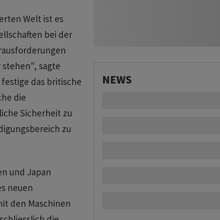
rten Welt ist es
llschaften bei der
erausforderungen
r stehen", sagte
NEWS
estige das britische
che die
che Sicherheit zu
digungsbereich zu
ien und Japan
es neuen
mit den Maschinen
chliesslich die