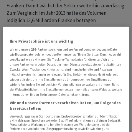
Franken. Damit wächst der Sektor weiterhin zuverlässig.
Zum Vergleich: Im Jahr 2013 hatte das Volumen
lediglich 13,6 Milliarden Franken betragen.
Im letzten Jahr verzeichnete die Feuer-, Elementar-
Ihre Privatsphäre ist uns wichtig
und Sachversicherung (+8,3%) wiederum starken
Zuwachs. Grund dafür waren laut SVV auch höhere
Wir und unsere
293
-Partner speichern und greifen auf personenbezogene Daten
wie Browserdaten oder eindeutige Kennungen auf Ihrem Gerät zu. Durch Auswahl
versicherte Werte. Gut zulegen konnte die Assekuranz
von Akzeptieren aktivieren Sie Tracking-Technologien für die unter „Wir und
zudem in der Berufs- und allgemeinen
unsere Partner verarbeiten Daten, um Ihnen Dienste bereitzustellen“ aufgeführten
Zwecke. Wenn Tracker deaktiviert sind, sind manche Inhalte und Anzeigen
Haftpflichtversicherung (+3,4%), der Krankentaggeld-
möglicherweise nicht mehr so relevant für Sie. Sie können dieses Menü jederzeit
(+2,3%) und in der Unfallversicherung (+2,1%).
wieder aufrufen, um Ihre Einstellungen zu ändern oder Ihre Einwilligung zu
widerrufen, indem Sie auf den Link Voreinstellungen verwalten am unteren Rand
der Webseite klicken. Ihre Einstellungen gelten innerhalb unseres Website. Weitere
Diesem Wachstum hinkte die grösste Nichtleben-
Informationen finden Sie in unserer Datenschutzerklärung.
Kategorie, die Motorfahrzeugversicherung (+0,3%),
Wir und unsere Partner verarbeiten Daten, um Folgendes
hinterher. Immerhin sei die Nachfrage in der
bereitzustellen:
Kaskoversicherung im Vergleich zum Vorjahr höher
Verwendung genauer Standortdaten. Endgeräteeigenschaften zur Identifikation
aktiv abfragen. Speichern von oder Zugriff auf Informationen auf einem Endgerät.
gewesen, während die Privatversicherer in der
Personalisierte Werbung und Inhalte, Messung von Werbeleistung und der
Performance von Inhalten, Zielgruppenforschung sowie Entwicklung und
Motorhaftpflicht einen weiteren Prämienrückgang