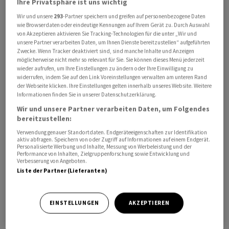
Ihre Privatsphäre ist uns wichtig
Wir und unsere
293
-Partner speichern und greifen auf personenbezogene Daten
wie Browserdaten oder eindeutige Kennungen auf Ihrem Gerät zu. Durch Auswahl
von Akzeptieren aktivieren Sie Tracking-Technologien für die unter „Wir und
unsere Partner verarbeiten Daten, um Ihnen Dienste bereitzustellen“ aufgeführten
Zwecke. Wenn Tracker deaktiviert sind, sind manche Inhalte und Anzeigen
möglicherweise nicht mehr so relevant für Sie. Sie können dieses Menü jederzeit
wieder aufrufen, um Ihre Einstellungen zu ändern oder Ihre Einwilligung zu
Die EU verhandelt mit dem Mercosur (Brasilien,
widerrufen, indem Sie auf den Link Voreinstellungen verwalten am unteren Rand
der Webseite klicken. Ihre Einstellungen gelten innerhalb unseres Website. Weitere
Argentinien, Paraguay und Uruguay) schon seit 1999
Informationen finden Sie in unserer Datenschutzerklärung.
über ein Handelsabkommen. 2019 wurde zwar ein
Wir und unsere Partner verarbeiten Daten, um Folgendes
Durchbruch erzielt, es gibt aber immer noch offene
bereitzustellen:
Fragen, vor allem was den Schutz des Regenwaldes im
Verwendung genauer Standortdaten. Endgeräteeigenschaften zur Identifikation
Amazonasgebiet angeht. Mit dem Abkommen
aktiv abfragen. Speichern von oder Zugriff auf Informationen auf einem Endgerät.
Personalisierte Werbung und Inhalte, Messung von Werbeleistung und der
entstünde ein Markt mit mehr als 700 Millionen
Performance von Inhalten, Zielgruppenforschung sowie Entwicklung und
Verbesserung von Angeboten.
Menschen, der fast 20 Prozent der Weltwirtschaft und 31
Liste der Partner (Lieferanten)
Prozent der weltweiten Warenexporte abdeckt.
Scholz zeigte sich optimistisch, dass es zu einer
EINSTELLUNGEN
AKZEPTIEREN
Einigung kommen kann. "Ich habe hier guten Geist und
guten Willen entdeckt", sagte er. Fernandez sagte, er