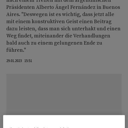
nach einem Treffen mit dem argentinischen
Präsidenten Alberto Ángel Fernández in Buenos
Aires. "Deswegen ist es wichtig, dass jetzt alle
mit einem konstruktiven Geist einen Beitrag
dazu leisten, dass man sich unterhakt und einen
Weg findet, miteinander die Verhandlungen
bald auch zu einem gelungenen Ende zu
führen."
29.01.2023 15:51