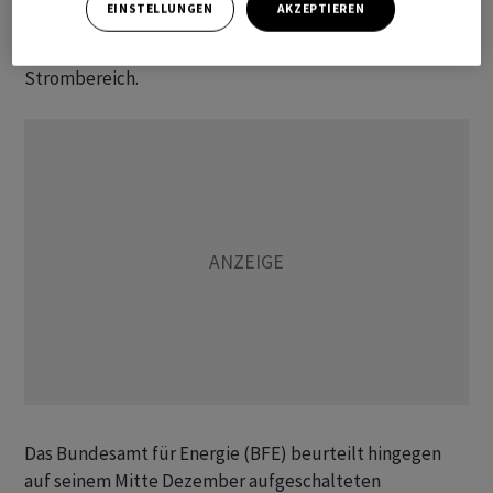
EINSTELLUNGEN
AKZEPTIEREN
Energiegesetzes und beaufsichtigt die Strompreise.
Auch überwacht sie die Versorgungssicherheit im
Strombereich.
Das Bundesamt für Energie (BFE) beurteilt hingegen
auf seinem Mitte Dezember aufgeschalteten