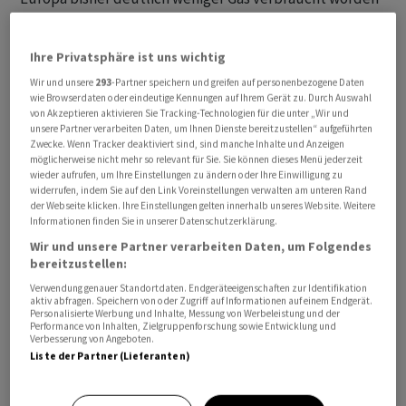
sei als in anderen Jahren. Deshalb seien auch die
Gasspeicher besser gefüllt.
Ihre Privatsphäre ist uns wichtig
Wir und unsere
293
-Partner speichern und greifen auf personenbezogene Daten
Auch sei wieder mehr Atomstrom aus Frankreich
wie Browserdaten oder eindeutige Kennungen auf Ihrem Gerät zu. Durch Auswahl
vorhanden. Die Aussichten seien zudem gut, dass in den
von Akzeptieren aktivieren Sie Tracking-Technologien für die unter „Wir und
unsere Partner verarbeiten Daten, um Ihnen Dienste bereitzustellen“ aufgeführten
kommenden Wochen noch mehr Atomstrom aus
Zwecke. Wenn Tracker deaktiviert sind, sind manche Inhalte und Anzeigen
Frankreich in die Schweiz fliessen könne.
möglicherweise nicht mehr so relevant für Sie. Sie können dieses Menü jederzeit
wieder aufrufen, um Ihre Einstellungen zu ändern oder Ihre Einwilligung zu
widerrufen, indem Sie auf den Link Voreinstellungen verwalten am unteren Rand
Ein weiterer Pluspunkt ist laut Meister der "deutlich
der Webseite klicken. Ihre Einstellungen gelten innerhalb unseres Website. Weitere
überdurchschnittliche" Füllstand der Schweizer
Informationen finden Sie in unserer Datenschutzerklärung.
Stauseen. Er betrage etwa 75 Prozent. Normal seien um
Wir und unsere Partner verarbeiten Daten, um Folgendes
bereitzustellen:
diese Jahreszeit 55 bis 60 Prozent.
Verwendung genauer Standortdaten. Endgeräteeigenschaften zur Identifikation
aktiv abfragen. Speichern von oder Zugriff auf Informationen auf einem Endgerät.
Lage für BFE weiterhin "angespannt"
Personalisierte Werbung und Inhalte, Messung von Werbeleistung und der
Performance von Inhalten, Zielgruppenforschung sowie Entwicklung und
Verbesserung von Angeboten.
Die Elcom ist eine unabhängige staatliche
Liste der Partner (Lieferanten)
Regulierungsbehörde im Elektrizitätsbereich. Sie
überwacht die Einhaltung des Stromversorgungs- und