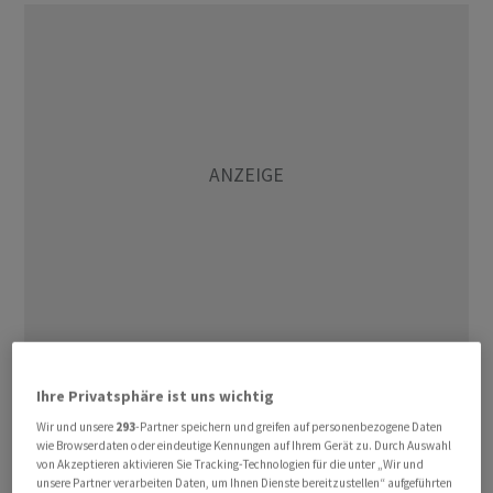
Die epidemiologische Lage erfordere vorerst keine
Ihre Privatsphäre ist uns wichtig
Testpflicht, schrieb der Bundesrat in einer Mitteilung.
Aufgrund der in China zirkulierenden Omikron-
Wir und unsere
293
-Partner speichern und greifen auf personenbezogene Daten
wie Browserdaten oder eindeutige Kennungen auf Ihrem Gerät zu. Durch Auswahl
Varianten gehe er gegenwärtig von einem geringen
von Akzeptieren aktivieren Sie Tracking-Technologien für die unter „Wir und
Risiko für die Bevölkerung in der Schweiz und für das
unsere Partner verarbeiten Daten, um Ihnen Dienste bereitzustellen“ aufgeführten