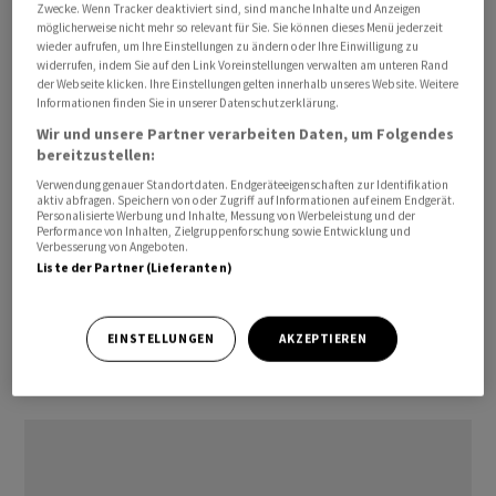
Zwecke. Wenn Tracker deaktiviert sind, sind manche Inhalte und Anzeigen
schweizerische Gesundheitssystem aus. Das Risiko, dass
möglicherweise nicht mehr so relevant für Sie. Sie können dieses Menü jederzeit
in China neue, besorgniserregende Varianten entstehen,
wieder aufrufen, um Ihre Einstellungen zu ändern oder Ihre Einwilligung zu
widerrufen, indem Sie auf den Link Voreinstellungen verwalten am unteren Rand
sei nicht höher als anderswo.
der Webseite klicken. Ihre Einstellungen gelten innerhalb unseres Website. Weitere
Informationen finden Sie in unserer Datenschutzerklärung.
Die Menschen in der Schweiz besitzen laut dem
Wir und unsere Partner verarbeiten Daten, um Folgendes
bereitzustellen:
Bundesrat einen hohen Schutz vor einem schweren
Verlauf einer Covid-19-Erkrankung. Ausserdem sei die
Verwendung genauer Standortdaten. Endgeräteeigenschaften zur Identifikation
aktiv abfragen. Speichern von oder Zugriff auf Informationen auf einem Endgerät.
Viruszirkulation in der Schweiz derzeit so hoch, dass
Personalisierte Werbung und Inhalte, Messung von Werbeleistung und der
Performance von Inhalten, Zielgruppenforschung sowie Entwicklung und
eine Testpflicht für eine vergleichsweise geringe Anzahl
Verbesserung von Angeboten.
Personen, die direkt aus China mit dem Flugzeug
Liste der Partner (Lieferanten)
einreisen, kaum einen Einfluss auf die Verbreitung des
Virus in der Schweiz habe.
EINSTELLUNGEN
AKZEPTIEREN
(AWP)