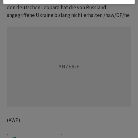
den deutschen Leopard hat die von Russland
angegriffene Ukraine bislang nicht erhalten./haw/DP/he
(AWP)