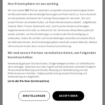
Ihre Privatsphäre ist uns wichtig
Wir und unsere
293
-Partner speichern und greifen auf personenbezogene Daten
Macron sagte Selenskyj am Mittwoch die Lieferung des
wie Browserdaten oder eindeutige Kennungen auf Ihrem Gerät zu. Durch Auswahl
Panzers AMX-10 RC zu. Der Radpanzer mit grosser
von Akzeptieren aktivieren Sie Tracking-Technologien für die unter „Wir und
Kanone wird vor allem zur Aufklärung eingesetzt. Wie
unsere Partner verarbeiten Daten, um Ihnen Dienste bereitzustellen“ aufgeführten
Zwecke. Wenn Tracker deaktiviert sind, sind manche Inhalte und Anzeigen
viele Panzer Frankreich der Ukraine bis wann übergeben
möglicherweise nicht mehr so relevant für Sie. Sie können dieses Menü jederzeit
will, war zunächst noch unklar. Aus dem Élyséepalast
wieder aufrufen, um Ihre Einstellungen zu ändern oder Ihre Einwilligung zu
widerrufen, indem Sie auf den Link Voreinstellungen verwalten am unteren Rand
hiess es, dies seien die ersten Kampfpanzer westlicher
der Webseite klicken. Ihre Einstellungen gelten innerhalb unseres Website. Weitere
Bauart, die an die ukrainischen Streitkräfte geliefert
Informationen finden Sie in unserer Datenschutzerklärung.
würden.
Wir und unsere Partner verarbeiten Daten, um Folgendes
bereitzustellen:
Andere westliche Panzer hat die Ukraine in der
Verwendung genauer Standortdaten. Endgeräteeigenschaften zur Identifikation
aktiv abfragen. Speichern von oder Zugriff auf Informationen auf einem Endgerät.
Vergangenheit hingegen bereits erhalten, auch wenn es
Personalisierte Werbung und Inhalte, Messung von Werbeleistung und der
Performance von Inhalten, Zielgruppenforschung sowie Entwicklung und
sich dabei eher um Truppentransporter wie das US-
Verbesserung von Angeboten.
Modell M113 - ein kleineres Kettenfahrzeug - handelte.
Liste der Partner (Lieferanten)
Deutschland hat der Ukraine zudem 30
Flugabwehrpanzer vom Typ Gepard zur Verfügung
EINSTELLUNGEN
AKZEPTIEREN
gestellt. Einen vollwertigen westlichen Kampfpanzer
wie zum Beispiel das französische Modell Leclerc oder