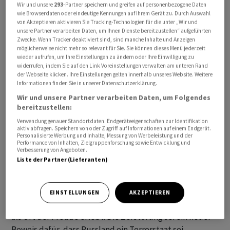
Wir und unsere
293
-Partner speichern und greifen auf personenbezogene Daten
wie Browserdaten oder eindeutige Kennungen auf Ihrem Gerät zu. Durch Auswahl
von Akzeptieren aktivieren Sie Tracking-Technologien für die unter „Wir und
unsere Partner verarbeiten Daten, um Ihnen Dienste bereitzustellen“ aufgeführten
Zwecke. Wenn Tracker deaktiviert sind, sind manche Inhalte und Anzeigen
Russland werde nichts unversucht lassen, um für sich
möglicherweise nicht mehr so relevant für Sie. Sie können dieses Menü jederzeit
wieder aufrufen, um Ihre Einstellungen zu ändern oder Ihre Einwilligung zu
eine Wende in dem Krieg zu erreichen und eine
widerrufen, indem Sie auf den Link Voreinstellungen verwalten am unteren Rand
Niederlage zu vermeiden. "Wir müssen dieses Szenario
der Webseite klicken. Ihre Einstellungen gelten innerhalb unseres Website. Weitere
Informationen finden Sie in unserer Datenschutzerklärung.
der Russen zerstören", sagte Selenskyj. "Die Terroristen
Wir und unsere Partner verarbeiten Daten, um Folgendes
müssen verlieren." Russland werde neue Reservisten
bereitzustellen:
mobilisieren, die es in den Tod schicke, meinte er. Die
Verwendung genauer Standortdaten. Endgeräteeigenschaften zur Identifikation
Ukraine wiederum müsse die zivilisierte Welt
aktiv abfragen. Speichern von oder Zugriff auf Informationen auf einem Endgerät.
Personalisierte Werbung und Inhalte, Messung von Werbeleistung und der
mobilisieren.
Performance von Inhalten, Zielgruppenforschung sowie Entwicklung und
Verbesserung von Angeboten.
Liste der Partner (Lieferanten)
Der 44-Jährige verurteilte in seiner Ansprache auch den
russischen Raketenschlag gegen das Eisstadion "Altair"
in Druschkiwka im Gebiet Donezk, wo auch Kinder
EINSTELLUNGEN
AKZEPTIEREN
trainiert hätten. Die Menschen hätten das Stadion lange
als Ort der Freude erlebt. Die Zerstörung sei ein neuer
Beweis dafür, dass Russland ein Terrorstaat sei.