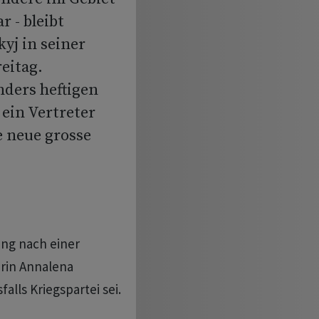
 - bleibt
yj in seiner
eitag.
ders heftigen
 ein Vertreter
e neue grosse
ung nach einer
rin Annalena
lls Kriegspartei sei.