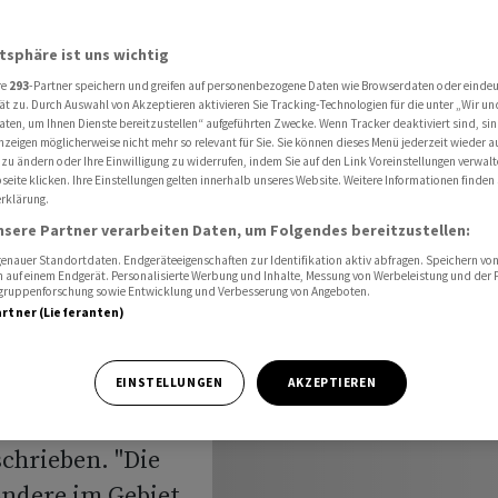
t" - Die Nacht im Überblick
atsphäre ist uns wichtig
re
293
-Partner speichern und greifen auf personenbezogene Daten wie Browserdaten oder einde
Donezk
ät zu. Durch Auswahl von Akzeptieren aktivieren Sie Tracking-Technologien für die unter „Wir un
aten, um Ihnen Dienste bereitzustellen“ aufgeführten Zwecke. Wenn Tracker deaktiviert sind, s
nzeigen möglicherweise nicht mehr so relevant für Sie. Sie können dieses Menü jederzeit wieder a
nt" - Die
 zu ändern oder Ihre Einwilligung zu widerrufen, indem Sie auf den Link Voreinstellungen verwal
eite klicken. Ihre Einstellungen gelten innerhalb unseres Website. Weitere Informationen finden 
rklärung.
k
nsere Partner verarbeiten Daten, um Folgendes bereitzustellen:
nauer Standortdaten. Endgeräteeigenschaften zur Identifikation aktiv abfragen. Speichern von 
 auf einem Endgerät. Personalisierte Werbung und Inhalte, Messung von Werbeleistung und der
elgruppenforschung sowie Entwicklung und Verbesserung von Angeboten.
artner (Lieferanten)
yr Selenskyj hat
EINSTELLUNGEN
AKZEPTIEREN
ten seines
chrieben. "Die
ondere im Gebiet