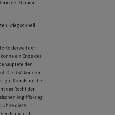
ei in der Ukraine
en Krieg schnell
ferte derweil der
r könne ein Ende des
behauptete der
auf. Die USA könnten
 sagte Kremlsprecher
nt das Recht der
ischen Angriffskrieg
v. Ohne diese
schen Einmarsch