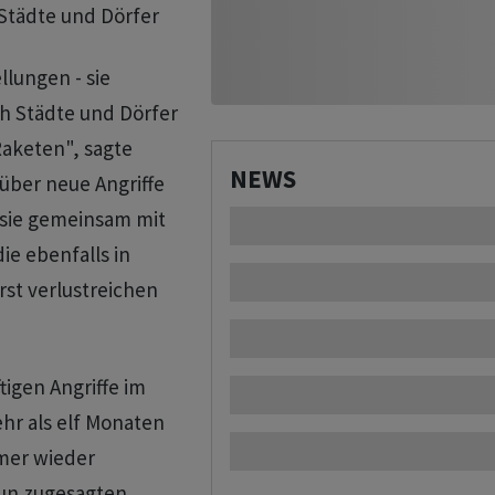
 Städte und Dörfer
llungen - sie
ch Städte und Dörfer
 Raketen", sagte
NEWS
 über neue Angriffe
e sie gemeinsam mit
e ebenfalls in
st verlustreichen
igen Angriffe im
ehr als elf Monaten
mmer wieder
 nun zugesagten