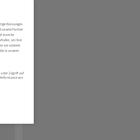
utige Kennungen
d unsere Partner
ind manche
ufrufen, um Ihre
ten am unteren
Sie in unserer
oder Zugriff auf
 Performance von