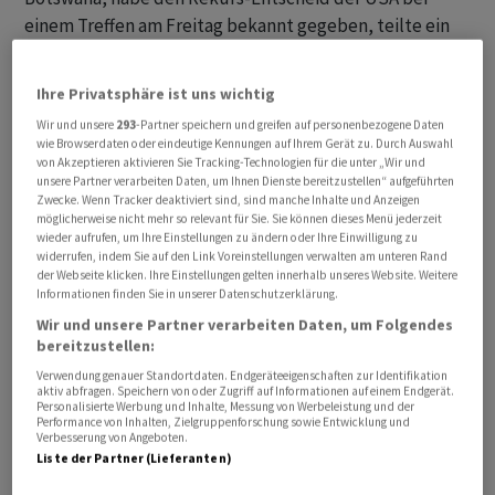
einem Treffen am Freitag bekannt gegeben, teilte ein
WTO-Verantwortlicher mit. Die USA hätten auch gegen
China, die Türkei und Norwegen Berufung eingelegt.
Ihre Privatsphäre ist uns wichtig
Wir und unsere
293
-Partner speichern und greifen auf personenbezogene Daten
Nicht funktionsfähig
wie Browserdaten oder eindeutige Kennungen auf Ihrem Gerät zu. Durch Auswahl
von Akzeptieren aktivieren Sie Tracking-Technologien für die unter „Wir und
unsere Partner verarbeiten Daten, um Ihnen Dienste bereitzustellen“ aufgeführten
Mit ihrem Entscheid sehen sich die USA nun aber mit
Zwecke. Wenn Tracker deaktiviert sind, sind manche Inhalte und Anzeigen
einem institutionellen Problem konfrontiert. Denn die
möglicherweise nicht mehr so relevant für Sie. Sie können dieses Menü jederzeit
wieder aufrufen, um Ihre Einstellungen zu ändern oder Ihre Einwilligung zu
Berufungsinstanz der WTO ist nicht mehr
widerrufen, indem Sie auf den Link Voreinstellungen verwalten am unteren Rand
funktionsfähig, seit Trump die Ernennung der Richter
der Webseite klicken. Ihre Einstellungen gelten innerhalb unseres Website. Weitere
Informationen finden Sie in unserer Datenschutzerklärung.
blockierte - eine Massnahme, die vom aktuellen
Präsidenten Joe Biden mitgetragen wird.
Wir und unsere Partner verarbeiten Daten, um Folgendes
bereitzustellen:
Verwendung genauer Standortdaten. Endgeräteeigenschaften zur Identifikation
Im Juni des letzten Jahres verpflichteten sich die
aktiv abfragen. Speichern von oder Zugriff auf Informationen auf einem Endgerät.
Mitgliedstaaten auf der Ministerkonferenz in Genf zwar,
Personalisierte Werbung und Inhalte, Messung von Werbeleistung und der
Performance von Inhalten, Zielgruppenforschung sowie Entwicklung und
bis 2024 ein funktionierendes System
Verbesserung von Angeboten.
Liste der Partner (Lieferanten)
wiederherzustellen. Bis dahin wird der Rekurs aber
nicht behandelt werden können. Gemäss einer