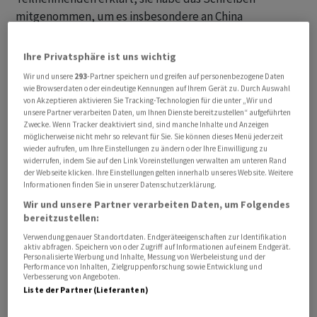
mitgenommen, um es insbesondere an China
weiterzuleiten.
Ihre Privatsphäre ist uns wichtig
Im Gespräch von Selenska und Cassis ging es
Wir und unsere
293
-Partner speichern und greifen auf personenbezogene Daten
ausschliesslich um die Unterstützung der Schweiz in
wie Browserdaten oder eindeutige Kennungen auf Ihrem Gerät zu. Durch Auswahl
von Akzeptieren aktivieren Sie Tracking-Technologien für die unter „Wir und
der humanitären Hilfe. Die ukrainische First Lady habe
unsere Partner verarbeiten Daten, um Ihnen Dienste bereitzustellen“ aufgeführten
vor allem auch um Hilfe gebeten für ihre Stiftung, die
Zwecke. Wenn Tracker deaktiviert sind, sind manche Inhalte und Anzeigen
möglicherweise nicht mehr so relevant für Sie. Sie können dieses Menü jederzeit
sich mit Waisenkindern beschäftige, so der
wieder aufrufen, um Ihre Einstellungen zu ändern oder Ihre Einwilligung zu
Aussenminister.
widerrufen, indem Sie auf den Link Voreinstellungen verwalten am unteren Rand
der Webseite klicken. Ihre Einstellungen gelten innerhalb unseres Website. Weitere
Informationen finden Sie in unserer Datenschutzerklärung.
"Ich konnte Olena Selenska die weitere Intensivierung
Wir und unsere Partner verarbeiten Daten, um Folgendes
unserer Zusammenarbeit versprechen", sagte Cassis.
bereitzustellen:
Wie genau diese aussehen werde, müsse man noch
Verwendung genauer Standortdaten. Endgeräteeigenschaften zur Identifikation
aushandeln. Man werde die maximal mögliche Hilfe
aktiv abfragen. Speichern von oder Zugriff auf Informationen auf einem Endgerät.
Personalisierte Werbung und Inhalte, Messung von Werbeleistung und der
anbieten. Das Hilfspaket der Schweiz werde
Performance von Inhalten, Zielgruppenforschung sowie Entwicklung und
Verbesserung von Angeboten.
höchstwahrscheinlich in der ersten Jahreshälfte bereit
Liste der Partner (Lieferanten)
sein. Man sei daran, dieses vorzubereiten.