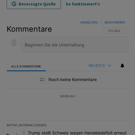
Bevorzugte Quelle
So funktioniert's
ANMELDEN
|
REGISTRIEREN
Kommentare
FOLGE DIESER U
FOLGEN
NEUESTE
ALLE KOMMENTARE
Alle Kommentare
Noch keine Kommentare
WERBUNG
AKTIVE UNTERHALTUNGEN
Das Folgende ist eine Liste der am meisten kommentierten Artikel
Ein Trendartikel mit dem Titel "Trump stellt Schweiz wegen Hand
Trump stellt Schweiz wegen Handelsdefizit erneut