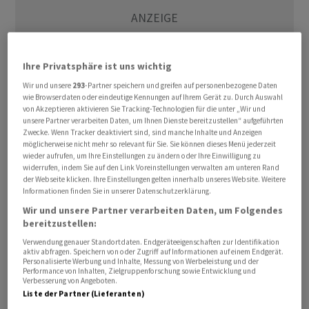
Ihre Privatsphäre ist uns wichtig
Wir und unsere
293
-Partner speichern und greifen auf personenbezogene Daten
wie Browserdaten oder eindeutige Kennungen auf Ihrem Gerät zu. Durch Auswahl
von Akzeptieren aktivieren Sie Tracking-Technologien für die unter „Wir und
unsere Partner verarbeiten Daten, um Ihnen Dienste bereitzustellen“ aufgeführten
Zwecke. Wenn Tracker deaktiviert sind, sind manche Inhalte und Anzeigen
Die Vergütung von Porsche-Vorständen setzt sich aus
möglicherweise nicht mehr so relevant für Sie. Sie können dieses Menü jederzeit
wieder aufrufen, um Ihre Einstellungen zu ändern oder Ihre Einwilligung zu
Grundgehalt und einem variablen Teil zusammen. Der
widerrufen, indem Sie auf den Link Voreinstellungen verwalten am unteren Rand
Jahresbonus soll Anreize schaffen, «ambitionierte Ziele
der Webseite klicken. Ihre Einstellungen gelten innerhalb unseres Website. Weitere
Informationen finden Sie in unserer Datenschutzerklärung.
zu verfolgen» und so die Ertragskraft des Unternehmens
Wir und unsere Partner verarbeiten Daten, um Folgendes
zu stärken. Die Höhe des Bonus ist unter anderem an
bereitzustellen:
bestimmte Finanzkennzahlen gekoppelt und hängt
Verwendung genauer Standortdaten. Endgeräteeigenschaften zur Identifikation
davon ab, inwieweit die für das jeweilige Geschäftsjahr
aktiv abfragen. Speichern von oder Zugriff auf Informationen auf einem Endgerät.
Personalisierte Werbung und Inhalte, Messung von Werbeleistung und der
gesetzten Ziele erreicht wurden. Die Ziele legt der
Performance von Inhalten, Zielgruppenforschung sowie Entwicklung und
Aufsichtsrat fest.
Verbesserung von Angeboten.
Liste der Partner (Lieferanten)