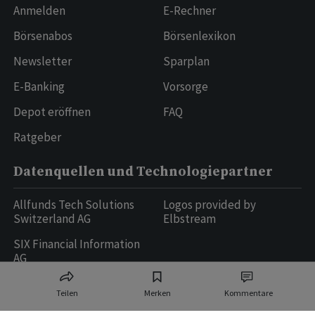
Anmelden
E-Rechner
Börsenabos
Börsenlexikon
Newsletter
Sparplan
E-Banking
Vorsorge
Depot eröffnen
FAQ
Ratgeber
Datenquellen und Technologiepartner
Allfunds Tech Solutions
Logos provided by
Switzerland AG
Elbstream
SIX Financial Information
AG
Teilen
Merken
Kommentare
Ringier AG | Ringier Medien Schweiz