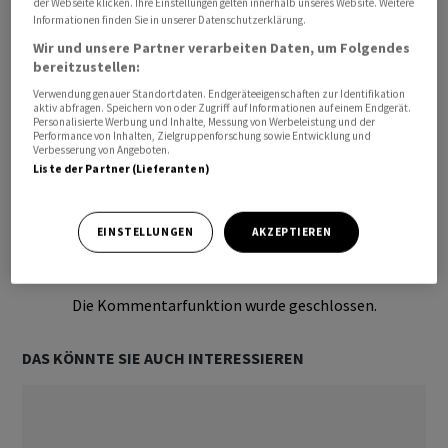
der Webseite klicken. Ihre Einstellungen gelten innerhalb unseres Website. Weitere
Informationen finden Sie in unserer Datenschutzerklärung.
Wir und unsere Partner verarbeiten Daten, um Folgendes
bereitzustellen:
Verwendung genauer Standortdaten. Endgeräteeigenschaften zur Identifikation
aktiv abfragen. Speichern von oder Zugriff auf Informationen auf einem Endgerät.
Personalisierte Werbung und Inhalte, Messung von Werbeleistung und der
Performance von Inhalten, Zielgruppenforschung sowie Entwicklung und
Verbesserung von Angeboten.
Liste der Partner (Lieferanten)
Bevorzugte Quelle
So funktioniert's
EINSTELLUNGEN
AKZEPTIEREN
Ihr Kommentar
Die Kommentarfunktion wurde geschlossen.
DAS KÖNNTE SIE AUCH INTERESSIEREN