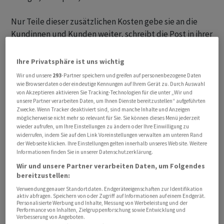
Nur Teile dieser zusätzlichen Kosten gebe sie an die
Kundinnen und Kunden weiter, schreibt die Post in ihrer
Mitteilung. Sie werde deshalb einen gewichtigen Teil
ihrer Zusatzkosten mittels Effizienzmassnahmen
Ihre Privatsphäre ist uns wichtig
kompensieren müssen.
Wir und unsere
293
-Partner speichern und greifen auf personenbezogene Daten
wie Browserdaten oder eindeutige Kennungen auf Ihrem Gerät zu. Durch Auswahl
von Akzeptieren aktivieren Sie Tracking-Technologien für die unter „Wir und
Der Preisüberwacher teilte mit, er habe die
unsere Partner verarbeiten Daten, um Ihnen Dienste bereitzustellen“ aufgeführten
Forderungen der Post "deutlich bremsen" können. Im
Zwecke. Wenn Tracker deaktiviert sind, sind manche Inhalte und Anzeigen
möglicherweise nicht mehr so relevant für Sie. Sie können dieses Menü jederzeit
Ergebnis der Verhandlungen seien die Preiserhöhungen
wieder aufrufen, um Ihre Einstellungen zu ändern oder Ihre Einwilligung zu
rund 70 Millionen tiefer ausgefallen, als von der Post
widerrufen, indem Sie auf den Link Voreinstellungen verwalten am unteren Rand
der Webseite klicken. Ihre Einstellungen gelten innerhalb unseres Website. Weitere
beantragt.
Informationen finden Sie in unserer Datenschutzerklärung.
Wir und unsere Partner verarbeiten Daten, um Folgendes
So habe die Post die Preise für einen A-Post-
bereitzustellen:
Standardbrief von heute 1,10 auf 1,40 Franken anheben
Verwendung genauer Standortdaten. Endgeräteeigenschaften zur Identifikation
wollen. Nun habe man sich auf 1.20 Franken geeinigt.
aktiv abfragen. Speichern von oder Zugriff auf Informationen auf einem Endgerät.
Personalisierte Werbung und Inhalte, Messung von Werbeleistung und der
Und der Tarif für einen B-Post-Standardbrief steige von
Performance von Inhalten, Zielgruppenforschung sowie Entwicklung und
Verbesserung von Angeboten.
heute 0,90 Franken auf 1 Franken statt wie von der Post