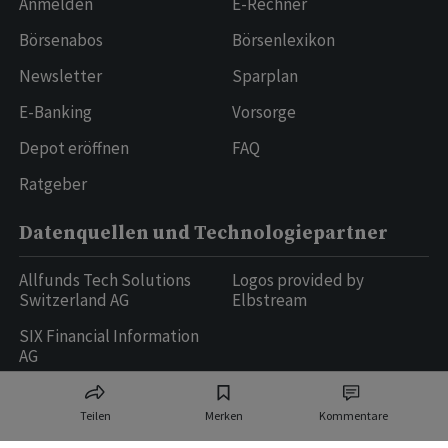
Anmelden
E-Rechner
Börsenabos
Börsenlexikon
Newsletter
Sparplan
E-Banking
Vorsorge
Depot eröffnen
FAQ
Ratgeber
Datenquellen und Technologiepartner
Allfunds Tech Solutions
Logos provided by
Switzerland AG
Elbstream
SIX Financial Information
AG
Teilen
Merken
Kommentare
Ringier AG | Ringier Medien Schweiz