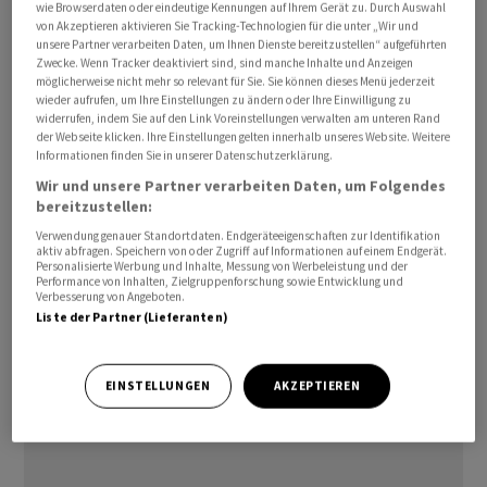
wie Browserdaten oder eindeutige Kennungen auf Ihrem Gerät zu. Durch Auswahl
Führungswahl zwingen - und mit dem Rückhalt der
von Akzeptieren aktivieren Sie Tracking-Technologien für die unter „Wir und
unsere Partner verarbeiten Daten, um Ihnen Dienste bereitzustellen“ aufgeführten
Regierungspartei Labour ablösen. Starmer steht damit
Zwecke. Wenn Tracker deaktiviert sind, sind manche Inhalte und Anzeigen
nun massiv unter Druck.
möglicherweise nicht mehr so relevant für Sie. Sie können dieses Menü jederzeit
wieder aufrufen, um Ihre Einstellungen zu ändern oder Ihre Einwilligung zu
widerrufen, indem Sie auf den Link Voreinstellungen verwalten am unteren Rand
Burnham holte in dem kleinen Wahlkreis, der
der Webseite klicken. Ihre Einstellungen gelten innerhalb unseres Website. Weitere
Informationen finden Sie in unserer Datenschutzerklärung.
normalerweise wenig mit der grossen Politik in
Westminster zu tun hat, 24.927 Stimmen und damit
Wir und unsere Partner verarbeiten Daten, um Folgendes
bereitzustellen:
knapp 10.000 Stimmen mehr als der Kandidat der
Verwendung genauer Standortdaten. Endgeräteeigenschaften zur Identifikation
rechtspopulistischen Partei Reform UK, Robert Kenyon
aktiv abfragen. Speichern von oder Zugriff auf Informationen auf einem Endgerät.
(15.696). Sein Sieg könnte der «Wendepunkt» sein, sagte
Personalisierte Werbung und Inhalte, Messung von Werbeleistung und der
Performance von Inhalten, Zielgruppenforschung sowie Entwicklung und
Burnham in seiner Rede am frühen Morgen./pba/DP/jha
Verbesserung von Angeboten.
Liste der Partner (Lieferanten)
(AWP)
EINSTELLUNGEN
AKZEPTIEREN