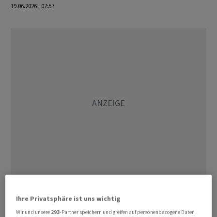
19.06.2026 07:57
Burnham hat in der Nacht den vakanten Parlamentssitz
Ihre Privatsphäre ist uns wichtig
des Bezirks Makerfield gewonnen. Als «MP» (Member of
Wir und unsere
293
-Partner speichern und greifen auf personenbezogene Daten
Parliament) kann er nun den Premierminister in eine