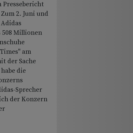
 Pressebericht
 Zum 2. Juni und
 Adidas
 508 Millionen
rnschuhe
l Times" am
it der Sache
 habe die
onzerns
Adidas-Sprecher
sich der Konzern
er