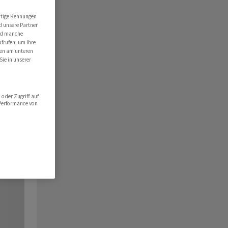
utige Kennungen
d unsere Partner
ind manche
ufrufen, um Ihre
ten am unteren
Sie in unserer
oder Zugriff auf
 Performance von