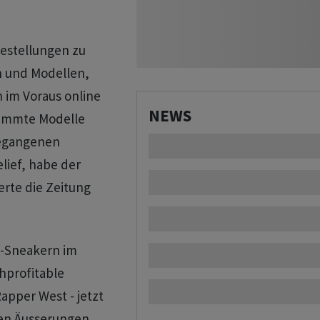
Bestellungen zu
n und Modellen,
h im Voraus online
NEWS
stimmte Modelle
gegangenen
lief, habe der
erte die Zeitung
y-Sneakern im
hprofitable
pper West - jetzt
hen Äusserungen