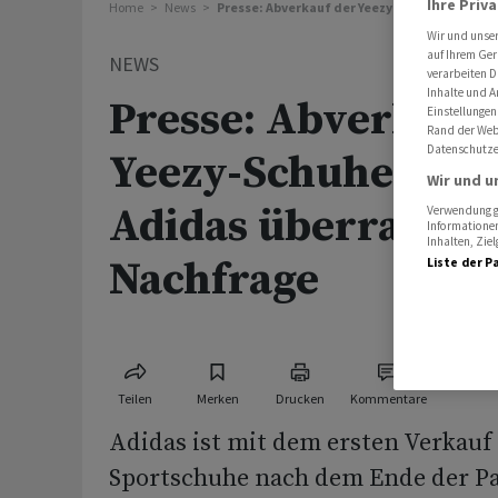
Ihre Priv
Home
News
Presse: Abverkauf der Yeezy-Schuhe besche
Wir und unse
auf Ihrem Ger
NEWS
verarbeiten D
Inhalte und A
Presse: Abverkauf
Einstellungen
Rand der Webs
Datenschutze
Yeezy-Schuhe besc
Wir und u
Adidas überrasch
Verwendung ge
Informationen
Inhalten, Zi
Nachfrage
Liste der P
Teilen
Merken
Drucken
Kommentare
Adidas ist mit dem ersten Verkauf 
Sportschuhe nach dem Ende der Pa