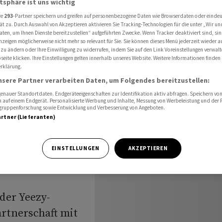
atsphäre ist uns wichtig
rt Adidas überraschend hohe Nachfrage
re
293
-Partner speichern und greifen auf personenbezogene Daten wie Browserdaten oder einde
ät zu. Durch Auswahl von Akzeptieren aktivieren Sie Tracking-Technologien für die unter „Wir un
aten, um Ihnen Dienste bereitzustellen“ aufgeführten Zwecke. Wenn Tracker deaktiviert sind, s
nzeigen möglicherweise nicht mehr so relevant für Sie. Sie können dieses Menü jederzeit wieder a
 der
 zu ändern oder Ihre Einwilligung zu widerrufen, indem Sie auf den Link Voreinstellungen verwal
eite klicken. Ihre Einstellungen gelten innerhalb unseres Website. Weitere Informationen finden 
rklärung.
hert
nsere Partner verarbeiten Daten, um Folgendes bereitzustellen:
end hohe
nauer Standortdaten. Endgeräteeigenschaften zur Identifikation aktiv abfragen. Speichern von 
 auf einem Endgerät. Personalisierte Werbung und Inhalte, Messung von Werbeleistung und der
elgruppenforschung sowie Entwicklung und Verbesserung von Angeboten.
artner (Lieferanten)
EINSTELLUNGEN
AKZEPTIEREN
der Yeezy-
rtnerschaft mit