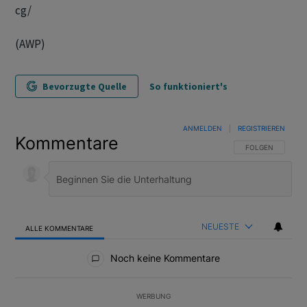
cg/
(AWP)
Bevorzugte Quelle
So funktioniert's
ANMELDEN
|
REGISTRIEREN
Kommentare
FOLGE DIESER U
FOLGEN
NEUESTE
ALLE KOMMENTARE
Alle Kommentare
Noch keine Kommentare
WERBUNG