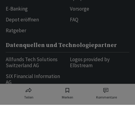
E-Banking
Vorsorge
Depot eröffnen
FAQ
Ratgeber
Datenquellen und Technologiepartner
Allfunds Tech Solutions
Logos provided by
Switzerland AG
Elbstream
SIX Financial Information
AG
Teilen
Merken
Kommentare
Ringier AG | Ringier Medien Schweiz
16
weitere Publikationen