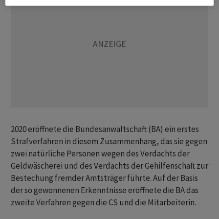
2020 eröffnete die Bundesanwaltschaft (BA) ein erstes
Strafverfahren in diesem Zusammenhang, das sie gegen
zwei natürliche Personen wegen des Verdachts der
Geldwäscherei und des Verdachts der Gehilfenschaft zur
Bestechung fremder Amtsträger führte. Auf der Basis
der so gewonnenen Erkenntnisse eröffnete die BA das
zweite Verfahren gegen die CS und die Mitarbeiterin.