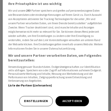
Ihre Privatsphäre ist uns wichtig
kleine Entschädigung zuerkannt. Noch sei das Urteil
Wir und unsere
293
-Partner speichern und greifen auf personenbezogene Daten
nicht rechtskräftig und es könne Berufung eingereicht
wie Browserdaten oder eindeutige Kennungen auf Ihrem Gerät zu. Durch Auswahl
werden.
von Akzeptieren aktivieren Sie Tracking-Technologien für die unter „Wir und
unsere Partner verarbeiten Daten, um Ihnen Dienste bereitzustellen“ aufgeführten
Zwecke. Wenn Tracker deaktiviert sind, sind manche Inhalte und Anzeigen
Ein Verfahren gegen die UBS als Rechtsnachfolgerin der
möglicherweise nicht mehr so relevant für Sie. Sie können dieses Menü jederzeit
Credit Suisse im Fall der Kreditvergaben an
wieder aufrufen, um Ihre Einstellungen zu ändern oder Ihre Einwilligung zu
widerrufen, indem Sie auf den Link Voreinstellungen verwalten am unteren Rand
mosambikanische Staatsunternehmen war bereits
der Webseite klicken. Ihre Einstellungen gelten innerhalb unseres Website. Weitere
Mitte April eingestellt worden. Das Verfahren gegen die
Informationen finden Sie in unserer Datenschutzerklärung.
Bankerin lief zunächst weiter.
Wir und unsere Partner verarbeiten Daten, um Folgendes
bereitzustellen:
Die Kreditvergaben durch die CS-Gruppe von insgesamt
Verwendung genauer Standortdaten. Endgeräteeigenschaften zur Identifikation
aktiv abfragen. Speichern von oder Zugriff auf Informationen auf einem Endgerät.
über 2 Milliarden US-Dollar wurden 2013 mit drei
Personalisierte Werbung und Inhalte, Messung von Werbeleistung und der
Performance von Inhalten, Zielgruppenforschung sowie Entwicklung und
Staatsunternehmen des südostafrikanischen Landes
Verbesserung von Angeboten.
getätigt. 2016 wurden sie als sogenannter «Mosambik-
Liste der Partner (Lieferanten)
Schuldenskandal» bekannt.
EINSTELLUNGEN
AKZEPTIEREN