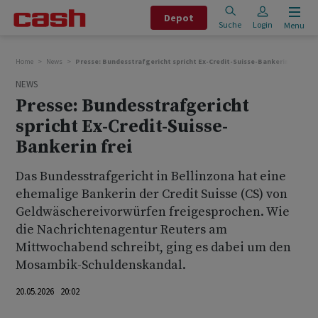
Depot
Suche
Login
Menu
Home
News
Presse: Bundesstrafgericht spricht Ex-Credit-Suisse-Bankerin frei
NEWS
Presse: Bundesstrafgericht
spricht Ex-Credit-Suisse-
Bankerin frei
Das Bundesstrafgericht in Bellinzona hat eine
ehemalige Bankerin der Credit Suisse (CS) von
Geldwäschereivorwürfen freigesprochen. Wie
die Nachrichtenagentur Reuters am
Mittwochabend schreibt, ging es dabei um den
Mosambik-Schuldenskandal.
20.05.2026 20:02