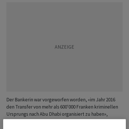
Der Bankerin war vorgeworfen worden, «im Jahr 2016
den Transfer von mehr als 600'000 Franken kriminellen
Ursprungs nach Abu Dhabi organisiert zu haben»,
schreibt Reuters weiter. Eine Begründung für den
Freispruch lag noch nicht vor. Der Bankerin wurde eine