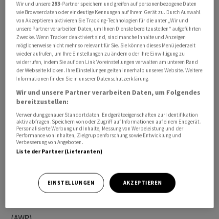
Wir und unsere
293
-Partner speichern und greifen auf personenbezogene Daten
wie Browserdaten oder eindeutige Kennungen auf Ihrem Gerät zu. Durch Auswahl
von Akzeptieren aktivieren Sie Tracking-Technologien für die unter „Wir und
unsere Partner verarbeiten Daten, um Ihnen Dienste bereitzustellen“ aufgeführten
Zwecke. Wenn Tracker deaktiviert sind, sind manche Inhalte und Anzeigen
möglicherweise nicht mehr so relevant für Sie. Sie können dieses Menü jederzeit
Mit den neuen Massnahmen will die EU offenbar ein
wieder aufrufen, um Ihre Einstellungen zu ändern oder Ihre Einwilligung zu
Schlupfloch schliessen. Die EU erhebt seit Mitte 2024
widerrufen, indem Sie auf den Link Voreinstellungen verwalten am unteren Rand
Ausgleichszölle gegen subventionierte chinesische
der Webseite klicken. Ihre Einstellungen gelten innerhalb unseres Website. Weitere
Informationen finden Sie in unserer Datenschutzerklärung.
Vollelektro-Autos (BEV - battery electric vehicles).
Wir und unsere Partner verarbeiten Daten, um Folgendes
Seitdem sind viele chinesische Hersteller dazu
bereitzustellen:
übergegangen, Hybridautos in die EU zu exportieren,
Verwendung genauer Standortdaten. Endgeräteeigenschaften zur Identifikation
um so die Zölle zu vermeiden.
aktiv abfragen. Speichern von oder Zugriff auf Informationen auf einem Endgerät.
Personalisierte Werbung und Inhalte, Messung von Werbeleistung und der
Performance von Inhalten, Zielgruppenforschung sowie Entwicklung und
Verbesserung von Angeboten.
Auch die europäische Industrie sieht Handlungsbedarf:
Liste der Partner (Lieferanten)
«Die Chinesen waren da sehr agil, die haben schnell das
Schlupfloch gesehen und ausgenutzt», zitiert die
Zeitung einen Industriemanager. «Das ist eine offene
EINSTELLUNGEN
AKZEPTIEREN
Flanke, die EU muss sie schliessen.»/men/la
(AWP)