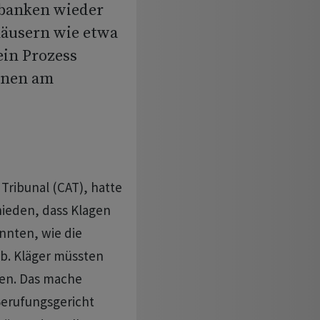
banken wieder
häusern wie etwa
ein Prozess
onen am
Tribunal (CAT), hatte
ieden, dass Klagen
nnten, wie die
eb. Kläger müssten
sen. Das mache
Berufungsgericht