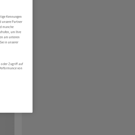
utige Kennungen
d unsere Partner
ind manche
ufrufen, um Ihre
ten am unteren
Sie in unserer
oder Zugriff auf
 Performance von