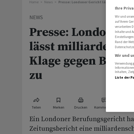
Home
News
Presse: Londoner Gericht lässt milliardens
Ihre Priv
NEWS
Wir und unse
auf Ihrem Ger
verarbeiten D
Presse: Londoner 
Inhalte und A
Einstellungen
lässt milliardensc
Rand der Webs
Datenschutze
Wir und u
Klage gegen Banke
Verwendung ge
Informationen
zu
Inhalten, Zi
Liste der P
Teilen
Merken
Drucken
Kommentare
Ein Londoner Berufungsgericht ha
Zeitungsbericht eine milliardensc