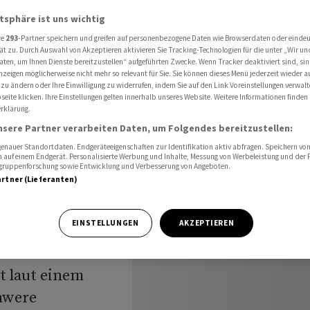
chwere Klage gegen Banken wieder zu
atsphäre ist uns wichtig
re
293
-Partner speichern und greifen auf personenbezogene Daten wie Browserdaten oder einde
ät zu. Durch Auswahl von Akzeptieren aktivieren Sie Tracking-Technologien für die unter „Wir un
aten, um Ihnen Dienste bereitzustellen“ aufgeführten Zwecke. Wenn Tracker deaktiviert sind, s
Gericht
nzeigen möglicherweise nicht mehr so relevant für Sie. Sie können dieses Menü jederzeit wieder a
 zu ändern oder Ihre Einwilligung zu widerrufen, indem Sie auf den Link Voreinstellungen verwal
hwere
eite klicken. Ihre Einstellungen gelten innerhalb unseres Website. Weitere Informationen finden 
rklärung.
nsere Partner verarbeiten Daten, um Folgendes bereitzustellen:
n wieder
nauer Standortdaten. Endgeräteeigenschaften zur Identifikation aktiv abfragen. Speichern von 
 auf einem Endgerät. Personalisierte Werbung und Inhalte, Messung von Werbeleistung und der
elgruppenforschung sowie Entwicklung und Verbesserung von Angeboten.
artner (Lieferanten)
EINSTELLUNGEN
AKZEPTIEREN
t laut einem
hwere