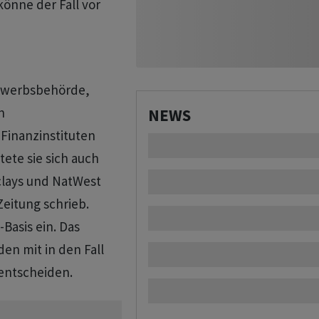
önne der Fall vor
e
bewerbsbehörde,
n
NEWS
Finanzinstituten
ete sie sich auch
rclays und NatWest
eitung schrieb.
Basis ein. Das
en mit in den Fall
 entscheiden.