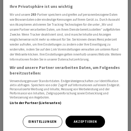
Rolle für unsere Wachstumsziele und bietet sowohl
Ihre Privatsphäre ist uns wichtig
unserem Unternehmen als auch unseren Kunden
Wir und unsere
293
-Partner speichern und greifen auf personenbezogene Daten
wie Browserdaten oder eindeutige Kennungen auf Ihrem Gerät zu. Durch Auswahl
bedeutende langfristige Chancen», heisst es im Momo
von Akzeptieren aktivieren Sie Tracking-Technologien für die unter „Wir und
von Iqbal Khan (Co-President Global Wealth
unsere Partner verarbeiten Daten, um Ihnen Dienste bereitzustellen“ aufgeführten
Zwecke. Wenn Tracker deaktiviert sind, sind manche Inhalte und Anzeigen
Management) und Beatriz Martin Jimenez (COO und
möglicherweise nicht mehr so relevant für Sie. Sie können dieses Menü jederzeit
EMEA-Präsidentin).
wieder aufrufen, um Ihre Einstellungen zu ändern oder Ihre Einwilligung zu
widerrufen, indem Sie auf den Link Voreinstellungen verwalten am unteren Rand
der Webseite klicken. Ihre Einstellungen gelten innerhalb unseres Website. Weitere
Das Vermögensverwaltungsgeschäft der Bank in der
Informationen finden Sie in unserer Datenschutzerklärung.
EMEA-Region soll ab dem 1. Juni zudem fünf Sektoren
Wir und unsere Partner verarbeiten Daten, um Folgendes
umfassen, heisst es in einem weiteren Memos von
bereitzustellen:
Novakovic. Die neue Struktur soll ihr dabei helfen, die
Verwendung genauer Standortdaten. Endgeräteeigenschaften zur Identifikation
aktiv abfragen. Speichern von oder Zugriff auf Informationen auf einem Endgerät.
Teams im Nahen Osten bei ihren
Personalisierte Werbung und Inhalte, Messung von Werbeleistung und der
Wachstumsbemühungen besser unterstützen zu
Performance von Inhalten, Zielgruppenforschung sowie Entwicklung und
Verbesserung von Angeboten.
können.
Liste der Partner (Lieferanten)
Gemäss Bloomberg habe die UBS in den letzten
EINSTELLUNGEN
AKZEPTIEREN
Monaten zahlreiche hochrangige Vermögensverwalter
im Nahen Osten verloren. Diese seien erst vor weniger