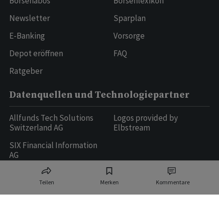
Börsenabos
Börsenlexikon
Newsletter
Sparplan
E-Banking
Vorsorge
Depot eröffnen
FAQ
Ratgeber
Datenquellen und Technologiepartner
Allfunds Tech Solutions
Logos provided by
Switzerland AG
Elbstream
SIX Financial Information
AG
Teilen
Merken
Kommentare
Ringier AG | Ringier Medien Schweiz
16
weitere Publikationen