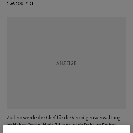
21.05.2026 21:21
Zudem werde der Chef für die Vermögensverwaltung
im Nahen Osten, Niels Zilkens, nach Doha im Emirat
Katar verlegt. «Der Nahe Osten spielt eine zentrale