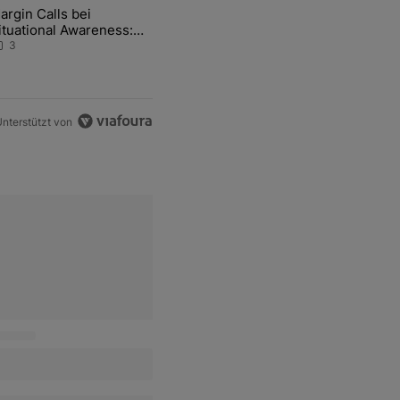
ten Artikel der letzten 7 days.
argin Calls bei
hfrage der Zentralbanken könnte Goldpreis weiter belasten" mit 5 ko
ikel mit dem Titel "Margin Calls bei Situational Awareness: Alles übe
ituational Awareness:
lles über den Retter-
3
eal
nterstützt von