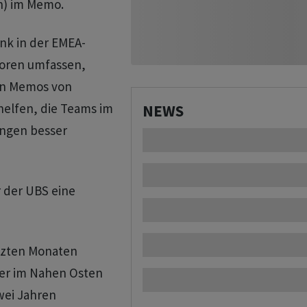
n) im Memo.
nk in der EMEA-
toren umfassen,
ren Memos von
 helfen, die Teams im
NEWS
ngen besser
 der UBS eine
tzten Monaten
er im Nahen Osten
zwei Jahren