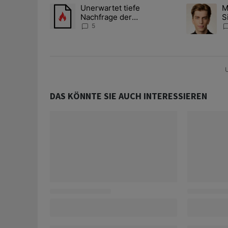
Das Folgende ist eine Liste der am meisten kommentier
Unerwartet tiefe
M
Ein Trendartikel mit dem Titel "Unerwartet tiefe Nac
Ein Trendart
Nachfrage der
S
Zentralbanken könnte
A
5
Goldpreis weiter belasten
D
U
DAS KÖNNTE SIE AUCH INTERESSIEREN