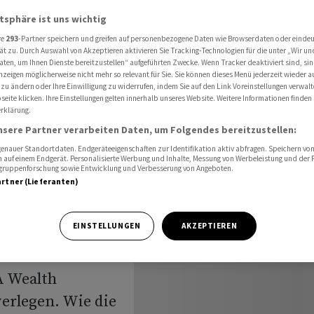
ögensverwaltung nach Doha
atsphäre ist uns wichtig
re
293
-Partner speichern und greifen auf personenbezogene Daten wie Browserdaten oder einde
ät zu. Durch Auswahl von Akzeptieren aktivieren Sie Tracking-Technologien für die unter „Wir un
aten, um Ihnen Dienste bereitzustellen“ aufgeführten Zwecke. Wenn Tracker deaktiviert sind, s
t
nzeigen möglicherweise nicht mehr so relevant für Sie. Sie können dieses Menü jederzeit wieder a
 zu ändern oder Ihre Einwilligung zu widerrufen, indem Sie auf den Link Voreinstellungen verwal
-
eite klicken. Ihre Einstellungen gelten innerhalb unseres Website. Weitere Informationen finden 
rklärung.
nsere Partner verarbeiten Daten, um Folgendes bereitzustellen:
ung nach
nauer Standortdaten. Endgeräteeigenschaften zur Identifikation aktiv abfragen. Speichern von 
 auf einem Endgerät. Personalisierte Werbung und Inhalte, Messung von Werbeleistung und der
elgruppenforschung sowie Entwicklung und Verbesserung von Angeboten.
artner (Lieferanten)
EINSTELLUNGEN
AKZEPTIEREN
A Wealth
erlegen. Wie die