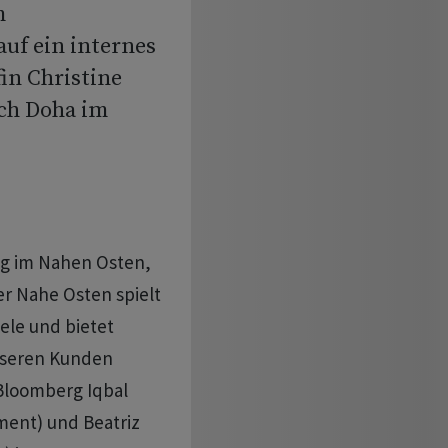
m
uf ein internes
in Christine
ch Doha im
ng im Nahen Osten,
er Nahe Osten spielt
ele und bietet
nseren Kunden
 Bloomberg Iqbal
ent) und Beatriz