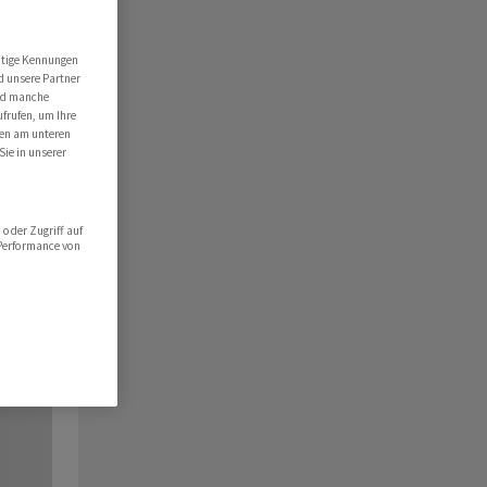
utige Kennungen
d unsere Partner
ind manche
ufrufen, um Ihre
ten am unteren
Sie in unserer
oder Zugriff auf
 Performance von