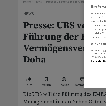
Home
News
Presse: UBS verlegt Führung der EMEA-Verm
Ihre Priv
NEWS
Wir und unse
auf Ihrem Ger
verarbeiten D
Presse: UBS verleg
Inhalte und A
Einstellungen
Führung der EMEA
Rand der Webs
Datenschutze
Wir und u
Vermögensverwalt
Verwendung ge
Informationen
Doha
Inhalten, Zi
Liste der P
Teilen
Merken
Drucken
Kommentare
Die UBS will die Führung des EME
Management in den Nahen Osten v