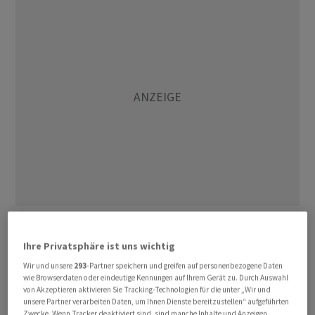
Hier wolle sich die UBS, welche die CS übernommen
hat, von 50 bis 75 Prozent des CS-Kundenstamms
Ihre Privatsphäre ist uns wichtig
trennen, wie die Zeitung schreibt. Dieses Geschäft sei
Wir und unsere
293
-Partner speichern und greifen auf personenbezogene Daten
der UBS zu heikel. Um welche Russinnen und Russen es
wie Browserdaten oder eindeutige Kennungen auf Ihrem Gerät zu. Durch Auswahl
von Akzeptieren aktivieren Sie Tracking-Technologien für die unter „Wir und
genau geht, ist laut der Zeitung noch unklar. Dem
unsere Partner verarbeiten Daten, um Ihnen Dienste bereitzustellen“ aufgeführten
Vernehmen nach sollen vor allem russische Offshore-
Zwecke. Wenn Tracker deaktiviert sind, sind manche Inhalte und Anzeigen