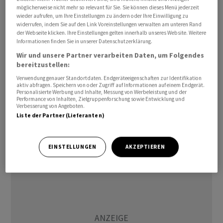
möglicherweise nicht mehr so relevant für Sie. Sie können dieses Menü jederzeit
Kunden betroffen sein. Die CS betreut vermögende
wieder aufrufen, um Ihre Einstellungen zu ändern oder Ihre Einwilligung zu
Privatpersonen mit russischem Pass heute aus der
widerrufen, indem Sie auf den Link Voreinstellungen verwalten am unteren Rand
der Webseite klicken. Ihre Einstellungen gelten innerhalb unseres Website. Weitere
Schweiz heraus.
Informationen finden Sie in unserer Datenschutzerklärung.
Wir und unsere Partner verarbeiten Daten, um Folgendes
Gemäss Insidern will die UBS auch in anderen Regionen
bereitzustellen:
bestimmte Kunden der CS nicht übernehmen. Hier soll
Verwendung genauer Standortdaten. Endgeräteeigenschaften zur Identifikation
es sich aber offenbar um Einzelfälle handeln, bei denen
aktiv abfragen. Speichern von oder Zugriff auf Informationen auf einem Endgerät.
Personalisierte Werbung und Inhalte, Messung von Werbeleistung und der
die UBS Reputationsschäden fürchtet. Die UBS nahm
Performance von Inhalten, Zielgruppenforschung sowie Entwicklung und
Verbesserung von Angeboten.
gegenüber der Zeitung keine Stellung.
Liste der Partner (Lieferanten)
cf/
EINSTELLUNGEN
AKZEPTIEREN