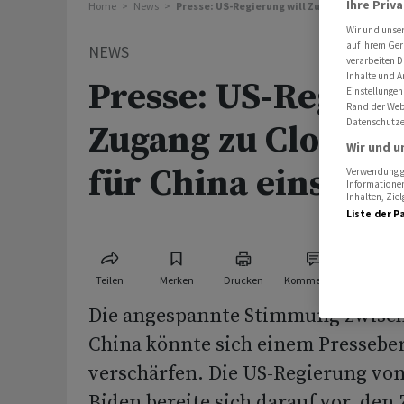
Ihre Priv
Home
News
Presse: US-Regierung will Zugang zu Cloud-D
Wir und unse
auf Ihrem Ger
NEWS
verarbeiten D
Inhalte und A
Presse: US-Regieru
Einstellungen
Rand der Webs
Datenschutze
Zugang zu Cloud-D
Wir und u
für China einschr
Verwendung ge
Informationen
Inhalten, Zi
Liste der P
Teilen
Merken
Drucken
Kommentare
Die angespannte Stimmung zwisc
China könnte sich einem Presseber
verschärfen. Die US-Regierung von
Biden bereite sich darauf vor, den