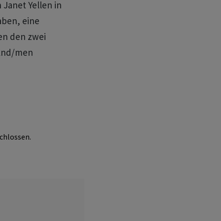
Janet Yellen in
aben, eine
en den zwei
/knd/men
chlossen.