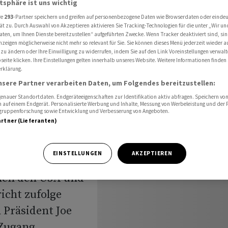
atsphäre ist uns wichtig
iensten für China einschränken
re
293
-Partner speichern und greifen auf personenbezogene Daten wie Browserdaten oder einde
ät zu. Durch Auswahl von Akzeptieren aktivieren Sie Tracking-Technologien für die unter „Wir un
aten, um Ihnen Dienste bereitzustellen“ aufgeführten Zwecke. Wenn Tracker deaktiviert sind, s
nzeigen möglicherweise nicht mehr so relevant für Sie. Sie können dieses Menü jederzeit wieder a
ng will
 zu ändern oder Ihre Einwilligung zu widerrufen, indem Sie auf den Link Voreinstellungen verwal
eite klicken. Ihre Einstellungen gelten innerhalb unseres Website. Weitere Informationen finden 
rklärung.
iensten
nsere Partner verarbeiten Daten, um Folgendes bereitzustellen:
änken
nauer Standortdaten. Endgeräteeigenschaften zur Identifikation aktiv abfragen. Speichern von 
 auf einem Endgerät. Personalisierte Werbung und Inhalte, Messung von Werbeleistung und der
elgruppenforschung sowie Entwicklung und Verbesserung von Angeboten.
artner (Lieferanten)
EINSTELLUNGEN
AKZEPTIEREN
hen den USA und
icht zufolge
 Präsident Joe
 Zugang