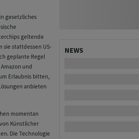
in gesetzliches
esische
rchips geltende
 sie stattdessen US-
NEWS
ich geplante Regel
e Amazon und
um Erlaubnis bitten,
-Lösungen anbieten
uchen momentan
von Künstlicher
en. Die Technologie