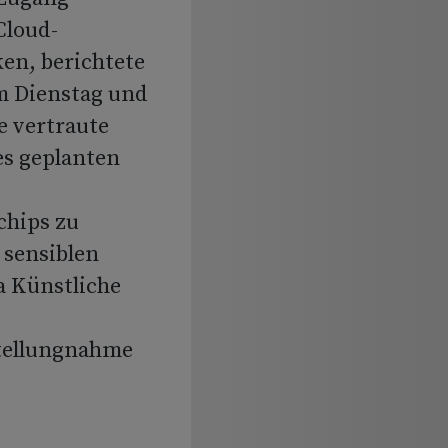
Cloud-
en, berichtete
am Dienstag und
e vertraute
des geplanten
,
hips zu
 sensiblen
 Künstliche
Stellungnahme