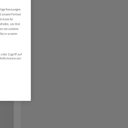
utige Kennungen
d unsere Partner
ind manche
ufrufen, um Ihre
ten am unteren
Sie in unserer
oder Zugriff auf
 Performance von