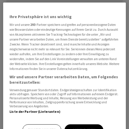
Ihre Privatsphäre ist uns wichtig
Der Tanker «Shivalik» erreichte inzwischen den Hafen
Wir und unsere
293
-Partner speichern und greifen auf personenbezogene Daten
Mundra an der indischen Westküste, wie der Sender
wie Browserdaten oder eindeutige Kennungen auf Ihrem Gerät zu. Durch Auswahl
NDTV und andere indische Medien berichteten. Der
von Akzeptieren aktivieren Sie Tracking-Technologien für die unter „Wir und
unsere Partner verarbeiten Daten, um Ihnen Dienste bereitzustellen“ aufgeführten
LPG-Tanker «Nanda Devi» werde am Dienstag erwartet.
Zwecke. Wenn Tracker deaktiviert sind, sind manche Inhalte und Anzeigen
Zudem sei der Öltanker «Jag Laadgi», der in den
möglicherweise nicht mehr so relevant für Sie. Sie können dieses Menü jederzeit
wieder aufrufen, um Ihre Einstellungen zu ändern oder Ihre Einwilligung zu
Vereinigten Arabischen Emiraten beladen worden sei,
widerrufen, indem Sie auf den Link Voreinstellungen verwalten am unteren Rand
auf dem Weg nach Indien.
der Webseite klicken. Ihre Einstellungen gelten innerhalb unseres Website. Weitere
Informationen finden Sie in unserer Datenschutzerklärung.
Noch 22 Schiffe mit indischer Flagge im Persischen Golf
Wir und unsere Partner verarbeiten Daten, um Folgendes
bereitzustellen:
Nach Angaben der Regierung in Neu-Delhi befinden sich
Verwendung genauer Standortdaten. Endgeräteeigenschaften zur Identifikation
aktiv abfragen. Speichern von oder Zugriff auf Informationen auf einem Endgerät.
derzeit noch 22 indisch beflaggte Schiffe, die westlich
Personalisierte Werbung und Inhalte, Messung von Werbeleistung und der
Performance von Inhalten, Zielgruppenforschung sowie Entwicklung und
der Strasse von Hormus im Persischen Golf auf eine
Verbesserung von Angeboten.
sichere Durchfahrt warten. Alle indischen Seeleute in
Liste der Partner (Lieferanten)
der Region seien derzeit sicher, hiess es.