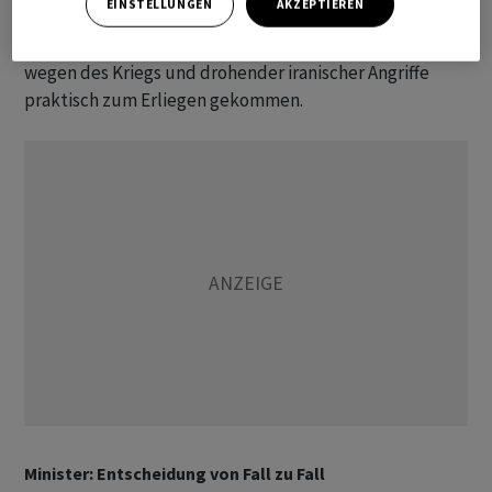
EINSTELLUNGEN
AKZEPTIEREN
Der Schiffsverkehr in der Meerenge, die wichtig ist für
den internationalen Transport von Öl und Flüssiggas, ist
wegen des Kriegs und drohender iranischer Angriffe
praktisch zum Erliegen gekommen.
Minister: Entscheidung von Fall zu Fall