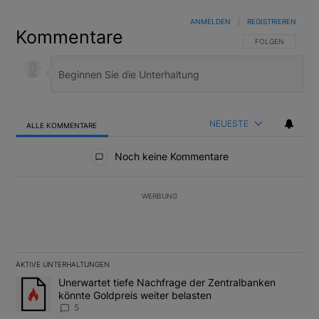
ANMELDEN
|
REGISTRIEREN
Kommentare
FOLGE DIESER U
FOLGEN
NEUESTE
ALLE KOMMENTARE
Alle Kommentare
Noch keine Kommentare
WERBUNG
AKTIVE UNTERHALTUNGEN
Das Folgende ist eine Liste der am meisten kommentierten Artikel
Ein Trendartikel mit dem Titel "Unerwartet tiefe Nachfrage der 
Unerwartet tiefe Nachfrage der Zentralbanken
könnte Goldpreis weiter belasten
5