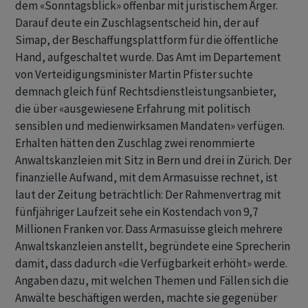
dem «Sonntagsblick» offenbar mit juristischem Ärger.
Darauf deute ein Zuschlagsentscheid hin, der auf
Simap, der Beschaffungsplattform für die öffentliche
Hand, aufgeschaltet wurde. Das Amt im Departement
von Verteidigungsminister Martin Pfister suchte
demnach gleich fünf Rechtsdienstleistungsanbieter,
die über «ausgewiesene Erfahrung mit politisch
sensiblen und medienwirksamen Mandaten» verfügen.
Erhalten hätten den Zuschlag zwei renommierte
Anwaltskanzleien mit Sitz in Bern und drei in Zürich. Der
finanzielle Aufwand, mit dem Armasuisse rechnet, ist
laut der Zeitung beträchtlich: Der Rahmenvertrag mit
fünfjähriger Laufzeit sehe ein Kostendach von 9,7
Millionen Franken vor. Dass Armasuisse gleich mehrere
Anwaltskanzleien anstellt, begründete eine Sprecherin
damit, dass dadurch «die Verfügbarkeit erhöht» werde.
Angaben dazu, mit welchen Themen und Fällen sich die
Anwälte beschäftigen werden, machte sie gegenüber