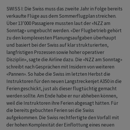
SWISS I: Die Swiss muss das zweite Jahr in Folge bereits
verkaufte Flüge aus dem Sommerflugplan streichen.
Über 13'000 Passagiere mussten laut der «NZZ am
Sonntag» umgebucht werden. «Der Flugbetrieb gehört
zu den komplexesten Planungsaufgaben überhaupt
und basiert bei der Swiss auf klar strukturierten,
langfristigen Prozessen sowie hoher operativer
Disziplin», sagte die Airline dazu. Die «NZZ am Sonntag»
schreibt nach Gesprächen mit Insidern von weiteren
«Pannen». So habe die Swiss im letzten Herbst die
Instruktoren für den neuen Langstreckenjet A350 in die
Ferien geschickt, just als dieser flugtüchtig gemacht
werden sollte. Am Ende habe er nur abheben können,
weil die Instruktoren ihre Ferien abgesagt hätten. Für
die bereits gebuchten Ferien sei die Swiss
aufgekommen. Die Swiss rechtfertigte den Vorfall mit
der hohen Komplexität der Einflottung eines neuen