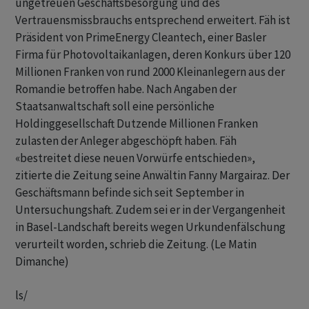
ungetreuen Geschäftsbesorgung und des
Vertrauensmissbrauchs entsprechend erweitert. Fäh ist
Präsident von PrimeEnergy Cleantech, einer Basler
Firma für Photovoltaikanlagen, deren Konkurs über 120
Millionen Franken von rund 2000 Kleinanlegern aus der
Romandie betroffen habe. Nach Angaben der
Staatsanwaltschaft soll eine persönliche
Holdinggesellschaft Dutzende Millionen Franken
zulasten der Anleger abgeschöpft haben. Fäh
«bestreitet diese neuen Vorwürfe entschieden»,
zitierte die Zeitung seine Anwältin Fanny Margairaz. Der
Geschäftsmann befinde sich seit September in
Untersuchungshaft. Zudem sei er in der Vergangenheit
in Basel-Landschaft bereits wegen Urkundenfälschung
verurteilt worden, schrieb die Zeitung. (Le Matin
Dimanche)
ls/