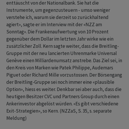
enttäuscht von der Nationalbank. Sie hat die
Instrumente, um gegenzusteuern - umso weniger
verstehe ich, warum sie derzeit so zurückhaltend
agiert», sagte er im Interview mit der «NZZ am
Sonntag». Die Frankenaufwertung von 10 Prozent
gegenüber dem Dollar im letzten Jahr wirke wie ein
zusätzlicher Zoll. Kern sagte weiter, dass die Breitling-
Gruppe mit der neu lancierten Uhrenmarke Universal
Genève einen Milliardenumsatz anstrebe. Das Ziel sei, in
den Kreis von Marken wie Patek Philippe, Audemars
Piguet oder Richard Mille vorzustossen. Der Börsengang
der Breitling-Gruppe sei noch immer eine «plausible
Option», hiess es weiter. Denkbar sei aber auch, dass die
heutigen Besitzer CVC und Partners Group durch einen
Ankerinvestor abgelöst würden. «Es gibt verschiedene
Exit-Strategien», so Kern. (NZZaS, S. 35, s. separate
Meldung)