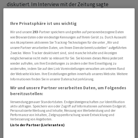
diskutiert. Im Interview mit der Zeitung sagte
Aussenminister Ignazio Cassis: Trete die Schweiz
«moralisch belehrend» auf, «riskieren wir, dass uns die
Ihre Privatsphäre ist uns wichtig
anderen Staaten nicht mehr als neutral und nützlich
Wir und unsere
293
-Partner speichern und greifen auf personenbezogene Daten
anerkennen». Er plädierte für eine pragmatische
wie Browserdaten oder eindeutige Kennungen auf Ihrem Gerät zu. Durch Auswahl
Aussenpolitik und nannte «Durchwursteln» als eine
von Akzeptieren aktivieren Sie Tracking-Technologien für die unter „Wir und
unsere Partner verarbeiten Daten, um Ihnen Dienste bereitzustellen“ aufgeführten
Schweizer Kernkompetenz. (SaW, S. 2-3)
Zwecke. Wenn Tracker deaktiviert sind, sind manche Inhalte und Anzeigen
möglicherweise nicht mehr so relevant für Sie. Sie können dieses Menü jederzeit
wieder aufrufen, um Ihre Einstellungen zu ändern oder Ihre Einwilligung zu
IRAN-KRIEG III: Ein weiteres US-Militärflugzeug durfte
widerrufen, indem Sie auf den Link Voreinstellungen verwalten am unteren Rand
nicht über die Schweiz fliegen. «Die USA wollten am
der Webseite klicken. Ihre Einstellungen gelten innerhalb unseres Website. Weitere
Informationen finden Sie in unserer Datenschutzerklärung.
Mittwoch über die Schweiz fliegen - wegen der zu
Wir und unsere Partner verarbeiten Daten, um Folgendes
knappen Frist sind wir darauf nicht eingetreten», sagte
bereitzustellen:
Christian Hegner, Direktor des Bundesamts für
Verwendung genauer Standortdaten. Endgeräteeigenschaften zur Identifikation
Zivilluftfahrt (BAZL), im Interview mit dem
aktiv abfragen. Speichern von oder Zugriff auf Informationen auf einem Endgerät.
Personalisierte Werbung und Inhalte, Messung von Werbeleistung und der
«Sonntagsblick». Ein Überflug am Freitag sei aber
Performance von Inhalten, Zielgruppenforschung sowie Entwicklung und
genehmigt worden, weil er keinen Bezug zum Iran-Krieg
Verbesserung von Angeboten.
Liste der Partner (Lieferanten)
hatte. Die USA müssen laut dem Bericht
Überfluggesuche online stellen. Das BAZL erteile dann