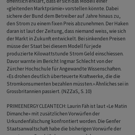
öffentlich erklärt, dass er sich das Modell einer
«gleitenden Marktprämie» vorstellen könnte. Dabei
sichere der Bund dem Betreiber auf Jahre hinaus zu,
den Strom zu einem fixen Preis abzunehmen. Der Haken
daran ist laut der Zeitung, dass niemand weiss, wie sich
der Markt in Zukunft entwickelt. Bei sinkenden Preisen
müsse der Staat bei diesem Modell für jede
produzierte Kilowattstunde Strom Geld einschiessen.
Davor warnte im Bericht Ingmar Schlecht von der
Zürcher Hochschule für Angewandte Wissenschaften.
«Es drohen deutlich überteuerte Kraftwerke, die die
Stromkonsumenten bezahlen müssten.» Ähnliches sei in
Grossbritannien passiert. (NZZaS, S. 10)
PRIMEENERGY CLEANTECH: Laurin Fäh ist laut «Le Matin
Dimanche» mit zusätzlichen Vorwürfen der
Urkundenfälschung konfrontiert worden. Die Genfer
Staatsanwaltschaft habe die bisherigen Vorwürfe der