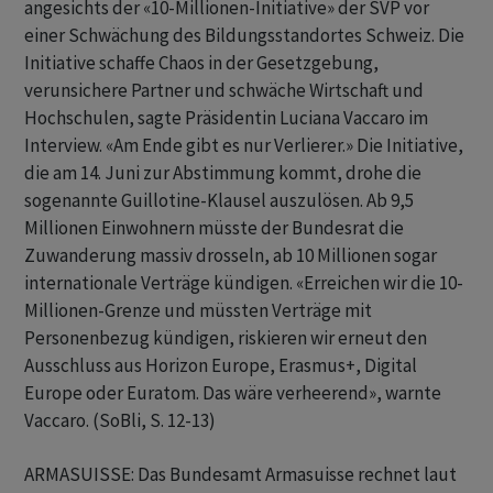
angesichts der «10-Millionen-Initiative» der SVP vor
einer Schwächung des Bildungsstandortes Schweiz. Die
Initiative schaffe Chaos in der Gesetzgebung,
verunsichere Partner und schwäche Wirtschaft und
Hochschulen, sagte Präsidentin Luciana Vaccaro im
Interview. «Am Ende gibt es nur Verlierer.» Die Initiative,
die am 14. Juni zur Abstimmung kommt, drohe die
sogenannte Guillotine-Klausel auszulösen. Ab 9,5
Millionen Einwohnern müsste der Bundesrat die
Zuwanderung massiv drosseln, ab 10 Millionen sogar
internationale Verträge kündigen. «Erreichen wir die 10-
Millionen-Grenze und müssten Verträge mit
Personenbezug kündigen, riskieren wir erneut den
Ausschluss aus Horizon Europe, Erasmus+, Digital
Europe oder Euratom. Das wäre verheerend», warnte
Vaccaro. (SoBli, S. 12-13)
ARMASUISSE: Das Bundesamt Armasuisse rechnet laut