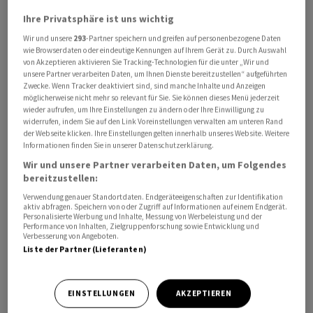
umgangen worden.
Ihre Privatsphäre ist uns wichtig
Wir und unsere
293
-Partner speichern und greifen auf personenbezogene Daten
wie Browserdaten oder eindeutige Kennungen auf Ihrem Gerät zu. Durch Auswahl
von Akzeptieren aktivieren Sie Tracking-Technologien für die unter „Wir und
unsere Partner verarbeiten Daten, um Ihnen Dienste bereitzustellen“ aufgeführten
Zwecke. Wenn Tracker deaktiviert sind, sind manche Inhalte und Anzeigen
möglicherweise nicht mehr so relevant für Sie. Sie können dieses Menü jederzeit
wieder aufrufen, um Ihre Einstellungen zu ändern oder Ihre Einwilligung zu
widerrufen, indem Sie auf den Link Voreinstellungen verwalten am unteren Rand
der Webseite klicken. Ihre Einstellungen gelten innerhalb unseres Website. Weitere
Informationen finden Sie in unserer Datenschutzerklärung.
Wir und unsere Partner verarbeiten Daten, um Folgendes
bereitzustellen:
Verwendung genauer Standortdaten. Endgeräteeigenschaften zur Identifikation
aktiv abfragen. Speichern von oder Zugriff auf Informationen auf einem Endgerät.
Personalisierte Werbung und Inhalte, Messung von Werbeleistung und der
Performance von Inhalten, Zielgruppenforschung sowie Entwicklung und
Verbesserung von Angeboten.
Liste der Partner (Lieferanten)
ATOMKRAFT: Das Paul-Scherrer-Institut (PSI) und das
dänische Start-up Copenhagen Atomics wollen laut der
«SonntagsZeitung» bis Ende 2026 ein
EINSTELLUNGEN
AKZEPTIEREN
Bewilligungsgesuch für eine nukleare Testeinrichtung