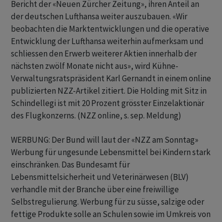
Bericht der «Neuen Zürcher Zeitung», ihren Anteil an
der deutschen Lufthansa weiter auszubauen. «Wir
beobachten die Marktentwicklungen und die operative
Entwicklung der Lufthansa weiterhin aufmerksam und
schliessen den Erwerb weiterer Aktien innerhalb der
nächsten zwölf Monate nicht aus», wird Kühne-
Verwaltungsratspräsident Karl Gernandt in einem online
publizierten NZZ-Artikel zitiert. Die Holding mit Sitz in
Schindellegi ist mit 20 Prozent grösster Einzelaktionär
des Flugkonzerns. (NZZ online, s. sep. Meldung)
WERBUNG: Der Bund will laut der «NZZ am Sonntag»
Werbung für ungesunde Lebensmittel bei Kindern stark
einschränken. Das Bundesamt für
Lebensmittelsicherheit und Veterinärwesen (BLV)
verhandle mit der Branche über eine freiwillige
Selbstregulierung. Werbung für zu süsse, salzige oder
fettige Produkte solle an Schulen sowie im Umkreis von