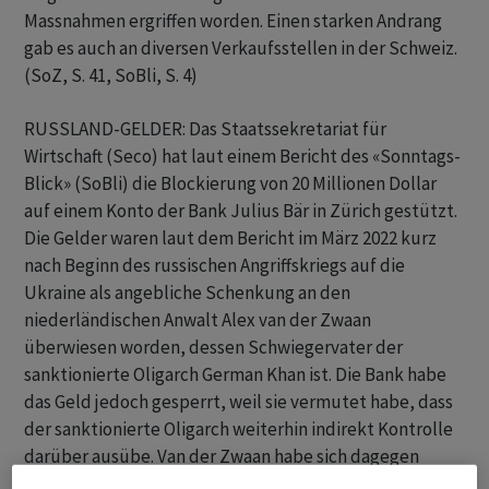
Massnahmen ergriffen worden. Einen starken Andrang
gab es auch an diversen Verkaufsstellen in der Schweiz.
(SoZ, S. 41, SoBli, S. 4)
RUSSLAND-GELDER: Das Staatssekretariat für
Wirtschaft (Seco) hat laut einem Bericht des «Sonntags-
Blick» (SoBli) die Blockierung von 20 Millionen Dollar
auf einem Konto der Bank Julius Bär in Zürich gestützt.
Die Gelder waren laut dem Bericht im März 2022 kurz
nach Beginn des russischen Angriffskriegs auf die
Ukraine als angebliche Schenkung an den
niederländischen Anwalt Alex van der Zwaan
überwiesen worden, dessen Schwiegervater der
sanktionierte Oligarch German Khan ist. Die Bank habe
das Geld jedoch gesperrt, weil sie vermutet habe, dass
der sanktionierte Oligarch weiterhin indirekt Kontrolle
darüber ausübe. Van der Zwaan habe sich dagegen
gewehrt und erklärt, es seien keine Sanktionen