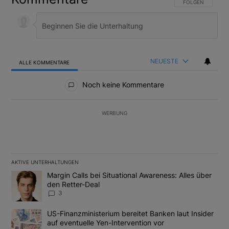
FOLGE DIESER U
FOLGEN
NEUESTE
ALLE KOMMENTARE
Alle Kommentare
Noch keine Kommentare
WERBUNG
AKTIVE UNTERHALTUNGEN
Das Folgende ist eine Liste der am meisten kommentierten Artikel
Ein Trendartikel mit dem Titel "Margin Calls bei Situational Awar
Margin Calls bei Situational Awareness: Alles über
den Retter-Deal
3
Ein Trendartikel mit dem Titel "US-Finanzministerium bereitet Ban
US-Finanzministerium bereitet Banken laut Insider
auf eventuelle Yen-Intervention vor