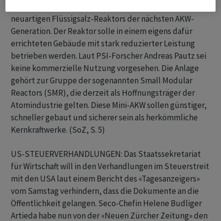
im Kanton Aargau einreichen. Geplant sei der Test eines
neuartigen Flüssigsalz-Reaktors der nächsten AKW-
Generation. Der Reaktor solle in einem eigens dafür
errichteten Gebäude mit stark reduzierter Leistung
betrieben werden. Laut PSI-Forscher Andreas Pautz sei
keine kommerzielle Nutzung vorgesehen. Die Anlage
gehört zur Gruppe der sogenannten Small Modular
Reactors (SMR), die derzeit als Hoffnungsträger der
Atomindustrie gelten. Diese Mini-AKW sollen günstiger,
schneller gebaut und sicherer sein als herkömmliche
Kernkraftwerke. (SoZ, S. 5)
US-STEUERVERHANDLUNGEN: Das Staatssekretariat
für Wirtschaft will in den Verhandlungen im Steuerstreit
mit den USA laut einem Bericht des «Tagesanzeigers»
vom Samstag verhindern, dass die Dokumente an die
Öffentlichkeit gelangen. Seco-Chefin Helene Budliger
Artieda habe nun von der «Neuen Zürcher Zeitung» den