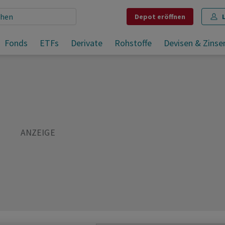
Depot
eröffnen
i)
Fonds
ETFs
Derivate
Rohstoffe
Devisen & Zinse
Teilen
Merken
Drucken
Kommentare