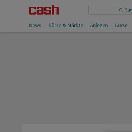
Sie lesen:
Presseschau vom Wochenende 22 (30./31. Ma
News
Börse & Märkte
Anlegen
Kurse