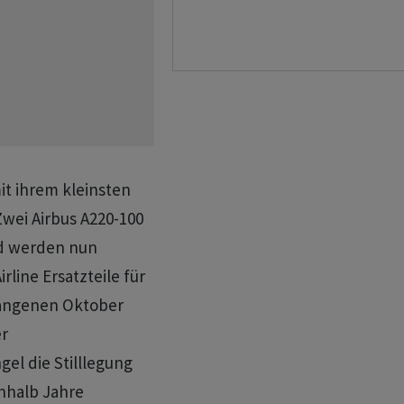
it ihrem kleinsten
wei Airbus A220-100
d werden nun
rline Ersatzteile für
gangenen Oktober
er
el die Stilllegung
inhalb Jahre