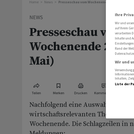
Home
News
Presseschau vom Wochenende 22 (30./31. Mai
Ihre Priv
NEWS
Wir und unse
Presseschau vom
auf Ihrem Ger
verarbeiten D
Inhalte und A
Wochenende 22 (30
Einstellungen
Rand der Webs
Datenschutze
Mai)
Wir und u
Verwendung ge
Informationen
Inhalten, Zi
Liste der P
Teilen
Merken
Drucken
Kommentare
Nachfolgend eine Auswahl von Art
wirtschaftsrelevanten Themen aus
Wochenende. Die Schlagzeilen in ni
Meldungen: