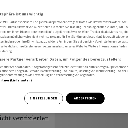
)
atsphäre ist uns wichtig
re
293
-Partner speichern und greifen auf personenbezogene Daten wie Browserdaten oder einde
ät zu. Durch Auswahl von Akzeptieren aktivieren Sie Tracking-Technologien für die unter „Wir un
aten, um Ihnen Dienste bereitzustellen“ aufgeführten Zwecke. Wenn Tracker deaktiviert sind, s
nzeigen möglicherweise nicht mehr so relevant für Sie. Sie können dieses Menü jederzeit wieder a
./31.
 zu ändern oder Ihre Einwilligung zu widerrufen, indem Sie auf den Link Voreinstellungen verwal
eite klicken. Ihre Einstellungen gelten innerhalb unseres Website. Weitere Informationen finden 
rklärung.
nsere Partner verarbeiten Daten, um Folgendes bereitzustellen:
nauer Standortdaten. Endgeräteeigenschaften zur Identifikation aktiv abfragen. Speichern von 
 auf einem Endgerät. Personalisierte Werbung und Inhalte, Messung von Werbeleistung und der
elgruppenforschung sowie Entwicklung und Verbesserung von Angeboten.
artner (Lieferanten)
ikeln zu
EINSTELLUNGEN
AKZEPTIEREN
 der Presse vom
cht verifizierten