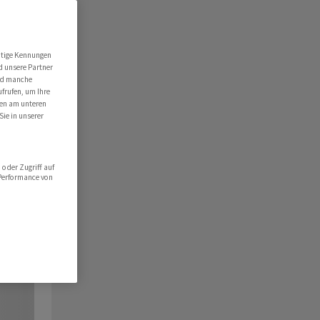
utige Kennungen
d unsere Partner
ind manche
ufrufen, um Ihre
ten am unteren
Sie in unserer
oder Zugriff auf
 Performance von