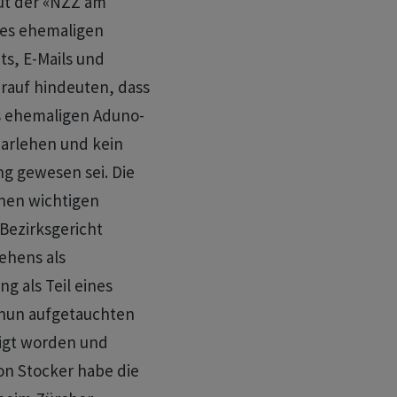
ut der «NZZ am
des ehemaligen
ts, E-Mails und
rauf hindeuten, dass
es ehemaligen Aduno-
Darlehen und kein
ng gewesen sei. Die
inen wichtigen
Bezirksgericht
lehens als
 als Teil eines
 nun aufgetauchten
tigt worden und
on Stocker habe die