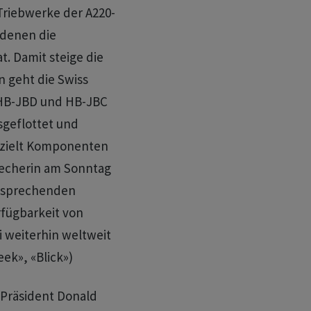
 Triebwerke der A220-
 denen die
t. Damit steige die
n geht die Swiss
0 HB-JBD und HB-JBC
sgeflottet und
gezielt Komponenten
recherin am Sonntag
ntsprechenden
fügbarkeit von
i weiterhin weltweit
ek», «Blick»)
S-Präsident Donald