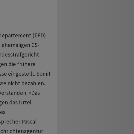
zdepartement (EFD)
r ehemaligen CS-
ndesstrafgericht
en die frühere
se eingestellt. Somit
se nicht bezahlen.
verstanden. «Das
en das Urteil
es
Sprecher Pascal
achrichtenagentur