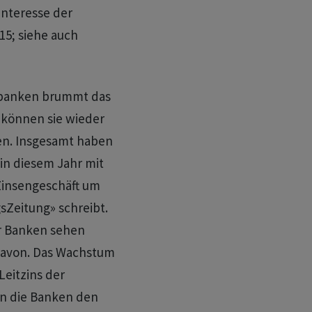
Interesse der
.15; siehe auch
dbanken brummt das
 können sie wieder
en. Insgesamt haben
in diesem Jahr mit
Zinsengeschäft um
gsZeitung» schreibt.
r Banken sehen
 davon. Das Wachstum
Leitzins der
en die Banken den