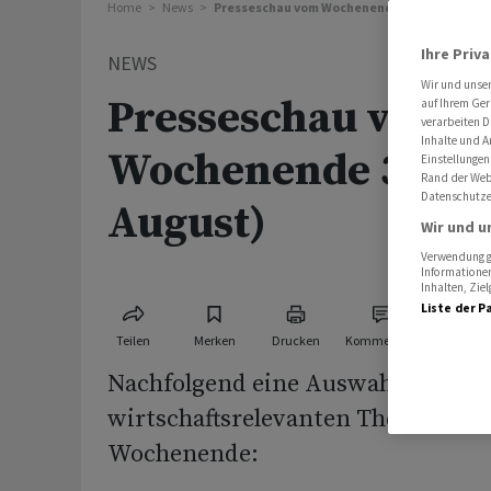
Home
News
Presseschau vom Wochenende 35 (26./27. Aug
Ihre Priv
NEWS
Wir und unse
Presseschau vom
auf Ihrem Ger
verarbeiten D
Inhalte und A
Wochenende 35 (26
Einstellungen
Rand der Webs
Datenschutze
August)
Wir und u
Verwendung ge
Informationen
Inhalten, Zi
Liste der P
Teilen
Merken
Drucken
Kommentare
Nachfolgend eine Auswahl von Art
wirtschaftsrelevanten Themen aus
Wochenende: