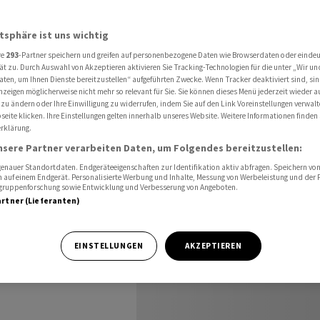
ust)
atsphäre ist uns wichtig
re
293
-Partner speichern und greifen auf personenbezogene Daten wie Browserdaten oder einde
ät zu. Durch Auswahl von Akzeptieren aktivieren Sie Tracking-Technologien für die unter „Wir un
aten, um Ihnen Dienste bereitzustellen“ aufgeführten Zwecke. Wenn Tracker deaktiviert sind, s
nzeigen möglicherweise nicht mehr so relevant für Sie. Sie können dieses Menü jederzeit wieder a
./27.
 zu ändern oder Ihre Einwilligung zu widerrufen, indem Sie auf den Link Voreinstellungen verwal
eite klicken. Ihre Einstellungen gelten innerhalb unseres Website. Weitere Informationen finden 
rklärung.
nsere Partner verarbeiten Daten, um Folgendes bereitzustellen:
nauer Standortdaten. Endgeräteeigenschaften zur Identifikation aktiv abfragen. Speichern von 
 auf einem Endgerät. Personalisierte Werbung und Inhalte, Messung von Werbeleistung und der
elgruppenforschung sowie Entwicklung und Verbesserung von Angeboten.
artner (Lieferanten)
ikeln zu
EINSTELLUNGEN
AKZEPTIEREN
 der Presse vom