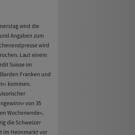
erstag wird die
n und Angaben zum
ochenendpresse wird
prochen. Laut einem
dit Suisse im
illiarden Franken und
amm» kommen.
isorischer
engewinn» von 35
iz am Wochenende».
zig die Schweizer
ot im Heimmarkt vor