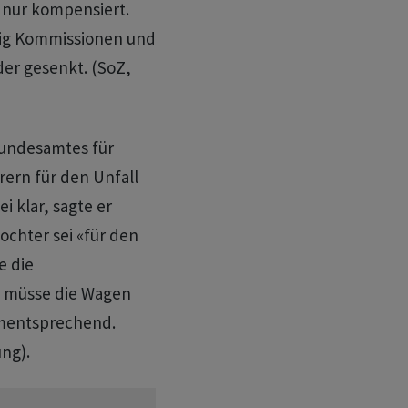
 nur kompensiert.
tig Kommissionen und
er gesenkt. (SoZ,
 Bundesamtes für
rern für den Unfall
i klar, sagte er
chter sei «für den
e die
e müsse die Wagen
ementsprechend.
ng).