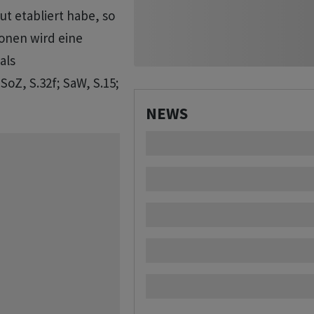
ut etabliert habe, so
onen wird eine
als
oZ, S.32f; SaW, S.15;
NEWS