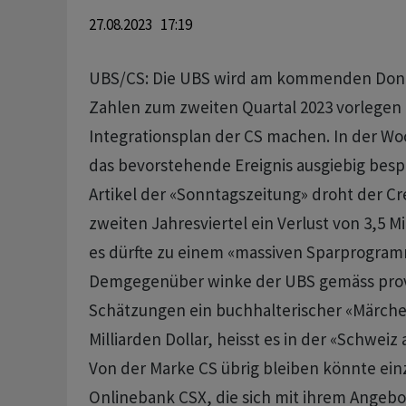
27.08.2023 17:19
UBS/CS: Die UBS wird am kommenden Donn
Zahlen zum zweiten Quartal 2023 vorlege
Integrationsplan der CS machen. In der W
das bevorstehende Ereignis ausgiebig bes
Artikel der «Sonntagszeitung» droht der Cre
zweiten Jahresviertel ein Verlust von 3,5 M
es dürfte zu einem «massiven Sparprogr
Demgegenüber winke der UBS gemäss prov
Schätzungen ein buchhalterischer «Märch
Milliarden Dollar, heisst es in der «Schwe
Von der Marke CS übrig bleiben könnte ein
Onlinebank CSX, die sich mit ihrem Angeb