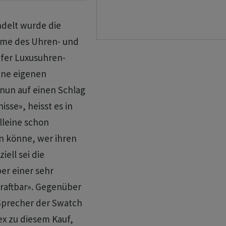
delt wurde die
me des Uhren- und
fer Luxusuhren-
ine eigenen
 nun auf einen Schlag
sse», heisst es in
lleine schon
in könne, wer ihren
iell sei die
er einer sehr
raftbar». Gegenüber
Sprecher der Swatch
ex zu diesem Kauf,