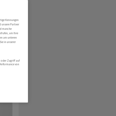
utige Kennungen
d unsere Partner
ind manche
ufrufen, um Ihre
ten am unteren
Sie in unserer
oder Zugriff auf
 Performance von