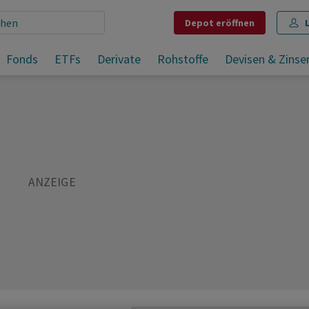
Depot
eröffnen
ar)
Fonds
ETFs
Derivate
Rohstoffe
Devisen & Zinse
Teilen
Merken
Drucken
Kommentare