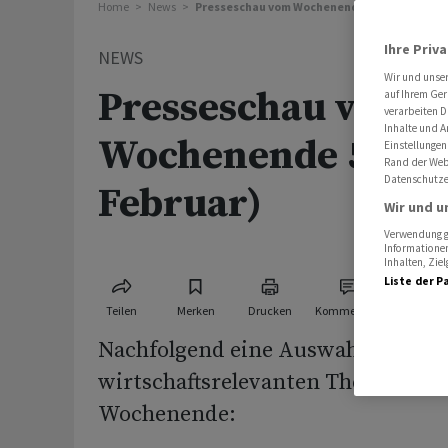
Home
News
Presseschau vom Wochenende 5 (3./4. Februa
Ihre Priv
NEWS
Wir und unse
Presseschau vom
auf Ihrem Ger
verarbeiten D
Inhalte und A
Wochenende 5 (3./
Einstellungen
Rand der Webs
Datenschutze
Februar)
Wir und u
Verwendung ge
Informationen
Inhalten, Zi
Liste der P
Teilen
Merken
Drucken
Kommentare
Nachfolgend eine Auswahl von Art
wirtschaftsrelevanten Themen aus
Wochenende: