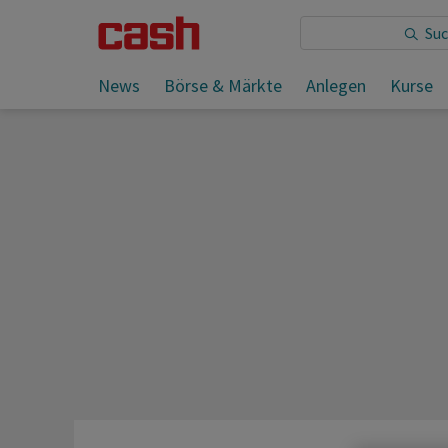
Sie lesen:
Presseschau vom Wochenende 5 (3./4. Febru
News
Börse & Märkte
Anlegen
Kurse