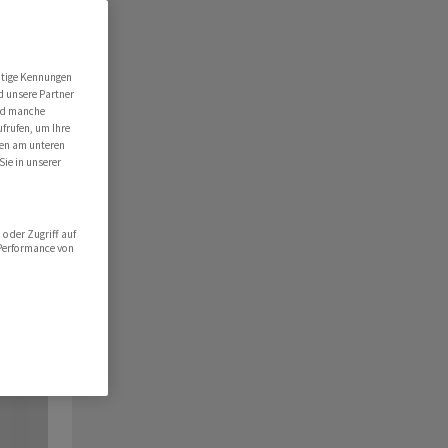
utige Kennungen
d unsere Partner
ind manche
ufrufen, um Ihre
ten am unteren
Sie in unserer
oder Zugriff auf
 Performance von