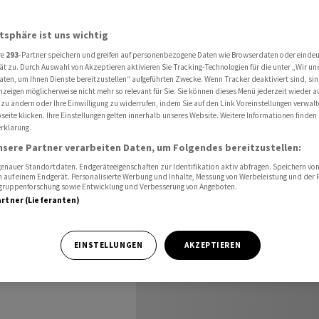
r)
atsphäre ist uns wichtig
re
293
-Partner speichern und greifen auf personenbezogene Daten wie Browserdaten oder einde
ät zu. Durch Auswahl von Akzeptieren aktivieren Sie Tracking-Technologien für die unter „Wir un
aten, um Ihnen Dienste bereitzustellen“ aufgeführten Zwecke. Wenn Tracker deaktiviert sind, s
nzeigen möglicherweise nicht mehr so relevant für Sie. Sie können dieses Menü jederzeit wieder a
4.
 zu ändern oder Ihre Einwilligung zu widerrufen, indem Sie auf den Link Voreinstellungen verwal
eite klicken. Ihre Einstellungen gelten innerhalb unseres Website. Weitere Informationen finden 
rklärung.
nsere Partner verarbeiten Daten, um Folgendes bereitzustellen:
nauer Standortdaten. Endgeräteeigenschaften zur Identifikation aktiv abfragen. Speichern von 
 auf einem Endgerät. Personalisierte Werbung und Inhalte, Messung von Werbeleistung und der
elgruppenforschung sowie Entwicklung und Verbesserung von Angeboten.
artner (Lieferanten)
ikeln zu
EINSTELLUNGEN
AKZEPTIEREN
 der Presse vom