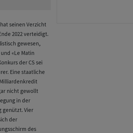
 hat seinen Verzicht
Ende 2022 verteidigt.
listisch gewesen,
 und «Le Matin
Konkurs der CS sei
er. Eine staatliche
illiardenkredit
r nicht gewollt
regung in der
 genützt. Vier
ich der
ungsschirm des