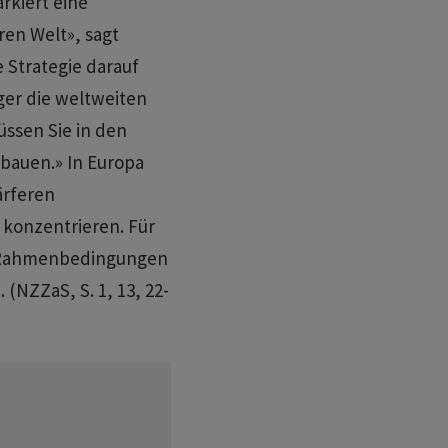
rkiert eine
ren Welt», sagt
 Strategie darauf
ger die weltweiten
üssen Sie in den
fbauen.» In Europa
ärferen
 konzentrieren. Für
e Rahmenbedingungen
 (NZZaS, S. 1, 13, 22-