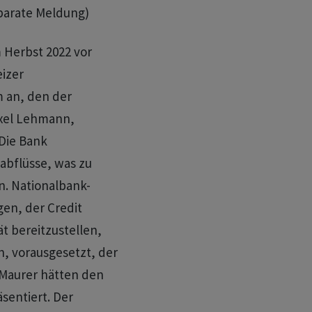
eparate Meldung)
m Herbst 2022 vor
izer
 an, den der
Axel Lehmann,
 Die Bank
abflüsse, was zu
n. Nationalbank-
en, der Credit
ät bereitzustellen,
n, vorausgesetzt, der
 Maurer hätten den
sentiert. Der