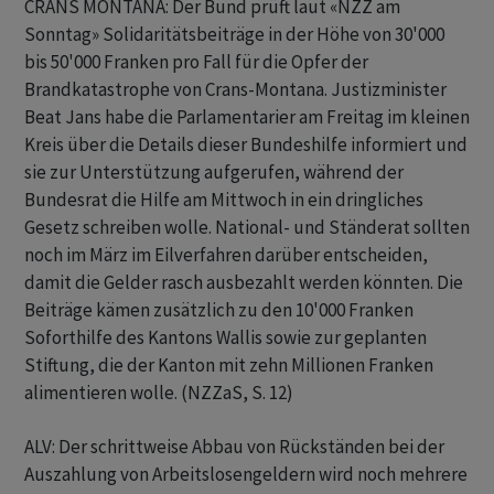
CRANS MONTANA: Der Bund prüft laut «NZZ am
Sonntag» Solidaritätsbeiträge in der Höhe von 30'000
bis 50'000 Franken pro Fall für die Opfer der
Brandkatastrophe von Crans-Montana. Justizminister
Beat Jans habe die Parlamentarier am Freitag im kleinen
Kreis über die Details dieser Bundeshilfe informiert und
sie zur Unterstützung aufgerufen, während der
Bundesrat die Hilfe am Mittwoch in ein dringliches
Gesetz schreiben wolle. National- und Ständerat sollten
noch im März im Eilverfahren darüber entscheiden,
damit die Gelder rasch ausbezahlt werden könnten. Die
Beiträge kämen zusätzlich zu den 10'000 Franken
Soforthilfe des Kantons Wallis sowie zur geplanten
Stiftung, die der Kanton mit zehn Millionen Franken
alimentieren wolle. (NZZaS, S. 12)
ALV: Der schrittweise Abbau von Rückständen bei der
Auszahlung von Arbeitslosengeldern wird noch mehrere