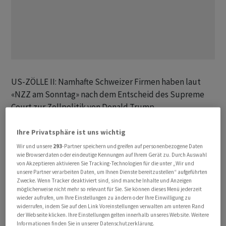
US-ZÖLLE II: Namhafte Schweizer Firmen haben laut
«NZZ am Sonntag» nach dem Entscheid des Supreme
Court zur Zollpolitik von Donald Trump
Rückforderungen angekündigt. «Wir werden versuchen,
die Zölle von der US-Regierung zurückzufordern. Ich
Ihre Privatsphäre ist uns wichtig
kann nicht offenlegen, wie viel wir bezahlt haben, aber
Wir und unsere
293
-Partner speichern und greifen auf personenbezogene Daten
wie Browserdaten oder eindeutige Kennungen auf Ihrem Gerät zu. Durch Auswahl
es sind signifikante Beträge», sagte der CEO der
von Akzeptieren aktivieren Sie Tracking-Technologien für die unter „Wir und
Luxusuhrenmarke Breitling, Georges Kern, zur Zeitung.
unsere Partner verarbeiten Daten, um Ihnen Dienste bereitzustellen“ aufgeführten
Zwecke. Wenn Tracker deaktiviert sind, sind manche Inhalte und Anzeigen
Auch die Schokoladenfirma Läderach prüfe eine
möglicherweise nicht mehr so relevant für Sie. Sie können dieses Menü jederzeit
Rückerstattung. «Wenn sich die Möglichkeit ergibt, zu
wieder aufrufen, um Ihre Einstellungen zu ändern oder Ihre Einwilligung zu
viel gezahlte Beträge zurückzufordern, werden wir das
widerrufen, indem Sie auf den Link Voreinstellungen verwalten am unteren Rand
der Webseite klicken. Ihre Einstellungen gelten innerhalb unseres Website. Weitere
tun», wurde ein Sprecher zitiert. Gemäss Bericht
Informationen finden Sie in unserer Datenschutzerklärung.