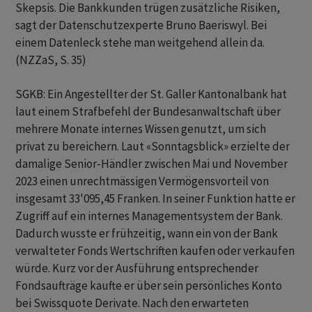
Skepsis. Die Bankkunden trügen zusätzliche Risiken,
sagt der Datenschutzexperte Bruno Baeriswyl. Bei
einem Datenleck stehe man weitgehend allein da.
(NZZaS, S. 35)
SGKB: Ein Angestellter der St. Galler Kantonalbank hat
laut einem Strafbefehl der Bundesanwaltschaft über
mehrere Monate internes Wissen genutzt, um sich
privat zu bereichern. Laut «Sonntagsblick» erzielte der
damalige Senior-Händler zwischen Mai und November
2023 einen unrechtmässigen Vermögensvorteil von
insgesamt 33'095,45 Franken. In seiner Funktion hatte er
Zugriff auf ein internes Managementsystem der Bank.
Dadurch wusste er frühzeitig, wann ein von der Bank
verwalteter Fonds Wertschriften kaufen oder verkaufen
würde. Kurz vor der Ausführung entsprechender
Fondsaufträge kaufte er über sein persönliches Konto
bei Swissquote Derivate. Nach den erwarteten