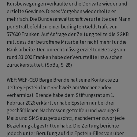
Kursbewegungen verkaufte er die Derivate wieder und
erzielte Gewinne. Dieses Vorgehen wiederholte er
mehrfach. Die Bundesanwaltschaft verurteilte den Mann
per Strafbefehl zu einer bedingten Geldstrafe von
57'600 Franken. Auf Anfrage der Zeitung teilte die SGKB
mit, dass der betroffene Mitarbeiter nicht mehr für die
Bank arbeite. Den unrechtmässig erzielten Betrag von
rund 33'000 Franken habe der Verurteilte inzwischen
zurückerstattet. (SoBli, S. 28)
WEF: WEF-CEO Børge Brende hat seine Kontakte zu
Jeffrey Epstein laut «Schweiz am Wochenende»
verharmlost. Brende habe dem Stiftungsrat am 1.
Februar 2026 erklärt, er habe Epstein nur bei drei
geschäftlichen Nachtessen getroffen und «wenige E-
Mails und SMS ausgetauscht», nachdem er zuvor jede
Beziehung abgestritten habe. Die Zeitung berichte
jedoch unter Berufung auf die Epstein-Files von über