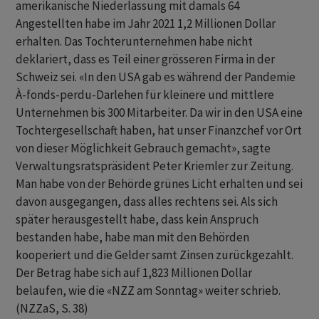
amerikanische Niederlassung mit damals 64
Angestellten habe im Jahr 2021 1,2 Millionen Dollar
erhalten. Das Tochterunternehmen habe nicht
deklariert, dass es Teil einer grösseren Firma in der
Schweiz sei. «In den USA gab es während der Pandemie
À-fonds-perdu-Darlehen für kleinere und mittlere
Unternehmen bis 300 Mitarbeiter. Da wir in den USA eine
Tochtergesellschaft haben, hat unser Finanzchef vor Ort
von dieser Möglichkeit Gebrauch gemacht», sagte
Verwaltungsratspräsident Peter Kriemler zur Zeitung.
Man habe von der Behörde grünes Licht erhalten und sei
davon ausgegangen, dass alles rechtens sei. Als sich
später herausgestellt habe, dass kein Anspruch
bestanden habe, habe man mit den Behörden
kooperiert und die Gelder samt Zinsen zurückgezahlt.
Der Betrag habe sich auf 1,823 Millionen Dollar
belaufen, wie die «NZZ am Sonntag» weiter schrieb.
(NZZaS, S. 38)