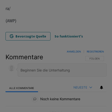
ra/
(AWP)
Bevorzugte Quelle
So funktioniert's
ANMELDEN
|
REGISTRIEREN
Kommentare
FOLGE DIESER U
FOLGEN
NEUESTE
ALLE KOMMENTARE
Alle Kommentare
Noch keine Kommentare