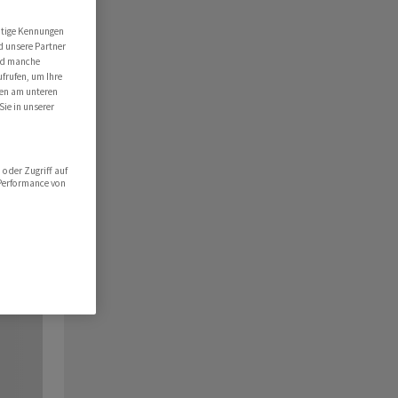
utige Kennungen
d unsere Partner
ind manche
ufrufen, um Ihre
ten am unteren
Sie in unserer
oder Zugriff auf
 Performance von