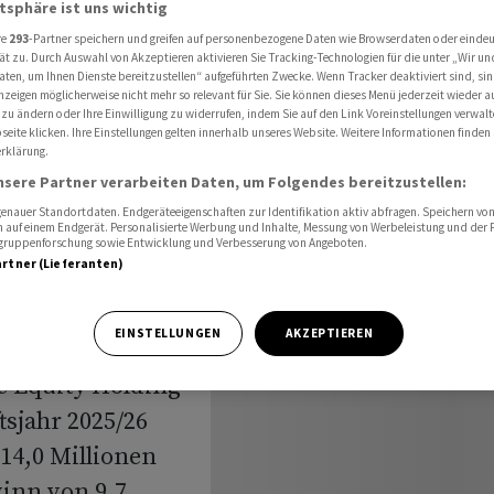
atsphäre ist uns wichtig
 Zahlen
re
293
-Partner speichern und greifen auf personenbezogene Daten wie Browserdaten oder einde
ät zu. Durch Auswahl von Akzeptieren aktivieren Sie Tracking-Technologien für die unter „Wir un
aten, um Ihnen Dienste bereitzustellen“ aufgeführten Zwecke. Wenn Tracker deaktiviert sind, s
nzeigen möglicherweise nicht mehr so relevant für Sie. Sie können dieses Menü jederzeit wieder a
ding
 zu ändern oder Ihre Einwilligung zu widerrufen, indem Sie auf den Link Voreinstellungen verwal
eite klicken. Ihre Einstellungen gelten innerhalb unseres Website. Weitere Informationen finden 
rklärung.
ote
nsere Partner verarbeiten Daten, um Folgendes bereitzustellen:
nauer Standortdaten. Endgeräteeigenschaften zur Identifikation aktiv abfragen. Speichern von 
 auf einem Endgerät. Personalisierte Werbung und Inhalte, Messung von Werbeleistung und der
elgruppenforschung sowie Entwicklung und Verbesserung von Angeboten.
artner (Lieferanten)
EINSTELLUNGEN
AKZEPTIEREN
te Equity Holding
sjahr 2025/26
14,0 Millionen
inn von 9,7