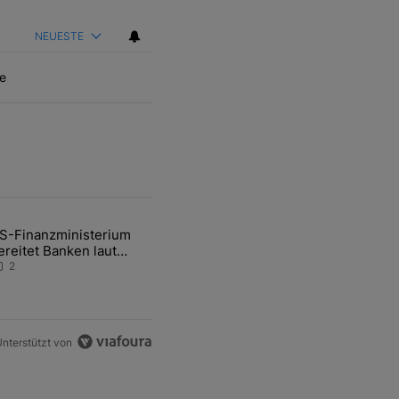
NEUESTE
e
ten Artikel der letzten 7 days.
S-Finanzministerium
ational Awareness: Alles über den Retter-Deal" mit 3 kommentare.
ikel mit dem Titel "US-Finanzministerium bereitet Banken laut Inside
ereitet Banken laut
nsider auf eventuelle
2
en-Intervention vor
nterstützt von