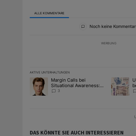
ALLE KOMMENTARE
Alle Kommentare
Noch keine Kommentar
WERBUNG
AKTIVE UNTERHALTUNGEN
Das Folgende ist eine Liste der am meisten kommentier
Margin Calls bei
U
Ein Trendartikel mit dem Titel "Margin Calls bei Situ
Ein Trendart
Situational Awareness:
b
Alles über den Retter-
I
3
Deal
Y
U
DAS KÖNNTE SIE AUCH INTERESSIEREN