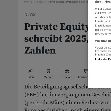
Ihre Priv
Home
News
Private Equity Holding schreibt 2025/26 rote
Wir und unse
auf Ihrem Ger
NEWS
verarbeiten D
Inhalte und A
Private Equity Hol
Einstellungen
Rand der Webs
Datenschutze
schreibt 2025/26 r
Wir und u
Zahlen
Verwendung ge
Informationen
Inhalten, Zi
Liste der P
Teilen
Merken
Drucken
Kommentare
Die Beteiligungsgesellschaft Priva
(PEH) hat im vergangenen Geschäft
(per Ende März) einen Verlust von 
Euro geschrieben, nach einem Gew