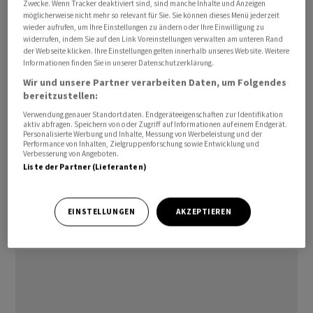
Zwecke. Wenn Tracker deaktiviert sind, sind manche Inhalte und Anzeigen
damit auch die Produktion aus Sicherheitsgründen
möglicherweise nicht mehr so relevant für Sie. Sie können dieses Menü jederzeit
wieder aufrufen, um Ihre Einstellungen zu ändern oder Ihre Einwilligung zu
selbst heruntergefahren. Der Schadensumfang könne
widerrufen, indem Sie auf den Link Voreinstellungen verwalten am unteren Rand
bisher nicht benannt werden, hiess es. Wann die
der Webseite klicken. Ihre Einstellungen gelten innerhalb unseres Website. Weitere
Informationen finden Sie in unserer Datenschutzerklärung.
Produktion wieder anläuft, konnte der Sprecher
Wir und unsere Partner verarbeiten Daten, um Folgendes
zunächst nicht sagen.
bereitzustellen:
Verwendung genauer Standortdaten. Endgeräteeigenschaften zur Identifikation
Das Unternehmen steckte zuletzt in den roten Zahlen.
aktiv abfragen. Speichern von oder Zugriff auf Informationen auf einem Endgerät.
Personalisierte Werbung und Inhalte, Messung von Werbeleistung und der
Varta sah sich im Frühjahr des vergangenen Jahres zu
Performance von Inhalten, Zielgruppenforschung sowie Entwicklung und
einem Umbau gezwungen und kündigte infolge eines
Verbesserung von Angeboten.
Liste der Partner (Lieferanten)
Sparprogramms die Streichung von weltweit rund 800
Stellen an./rwi/DP/jha
EINSTELLUNGEN
AKZEPTIEREN
(AWP)