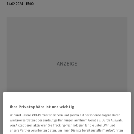
14.02.2024 15:00
Ihre Privatsphäre ist uns wichtig
Wir und unsere
293
-Partner speichern und greifen auf personenbezogene Daten
Varta hatte am Dienstagabend mitgeteilt, dass Teile der
wie Browserdaten oder eindeutige Kennungen auf Ihrem Gerät zu. Durch Auswahl
IT-Systeme Ziel einer Cyberattacke gewesen seien.
von Akzeptieren aktivieren Sie Tracking-Technologien für die unter „Wir und
unsere Partner verarbeiten Daten, um Ihnen Dienste bereitzustellen“ aufgeführten
Daraufhin habe das Unternehmen die IT-Systeme und