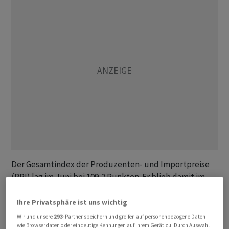
Der Gesamtindex der Produzenten- und Importpreise
(PPI) lag im Juni bei 109,2 Punkten. Er blieb damit im
Vergleich zum Vormonat Mai unverändert, zum Juni des
Vorjahres sank er derweil um 0,6 Prozent.
Ihre Privatsphäre ist uns wichtig
Wir und unsere
293
-Partner speichern und greifen auf personenbezogene Daten
wie Browserdaten oder eindeutige Kennungen auf Ihrem Gerät zu. Durch Auswahl
Die Produzentenpreise alleine zeigten sich im