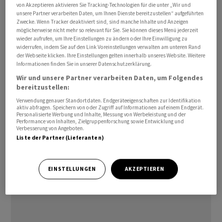
von Akzeptieren aktivieren Sie Tracking-Technologien für die unter „Wir und
Monatsvergleich ebenfalls unverändert, zum Vorjahr
unsere Partner verarbeiten Daten, um Ihnen Dienste bereitzustellen“ aufgeführten
stiegen sie hingegen um 1,7 Prozent. Für den leichten
Zwecke. Wenn Tracker deaktiviert sind, sind manche Inhalte und Anzeigen
möglicherweise nicht mehr so relevant für Sie. Sie können dieses Menü jederzeit
Anstieg des Importpreisindex um 0,1 Prozent
wieder aufrufen, um Ihre Einstellungen zu ändern oder Ihre Einwilligung zu
gegenüber Mai 2023 sorgten vor allem Erdöl und Erdgas,
widerrufen, indem Sie auf den Link Voreinstellungen verwalten am unteren Rand
der Webseite klicken. Ihre Einstellungen gelten innerhalb unseres Website. Weitere
auch Autos wurden teurer. Billiger wurden derweil
Informationen finden Sie in unserer Datenschutzerklärung.
Metalle, Nahrungsmittel, Computer und Textilien.
Wir und unsere Partner verarbeiten Daten, um Folgendes
Gegenüber dem Vorjahr sanken die Importpreise um
bereitzustellen:
deutliche 5,0 Prozent.
Verwendung genauer Standortdaten. Endgeräteeigenschaften zur Identifikation
aktiv abfragen. Speichern von oder Zugriff auf Informationen auf einem Endgerät.
Personalisierte Werbung und Inhalte, Messung von Werbeleistung und der
Der sogenannte Gesamtindex der Produzenten- und
Performance von Inhalten, Zielgruppenforschung sowie Entwicklung und
Verbesserung von Angeboten.
Importpreise (PPI) hatte im Mai und Juni 2022 bei 6,9
Liste der Partner (Lieferanten)
Prozent einen Höchststand erreicht und bildete sich
seither in den meisten Monaten zurück. Im Mai 2023 war
EINSTELLUNGEN
AKZEPTIEREN
er erstmals seit mehr als zwei Jahren wieder rückläufig.