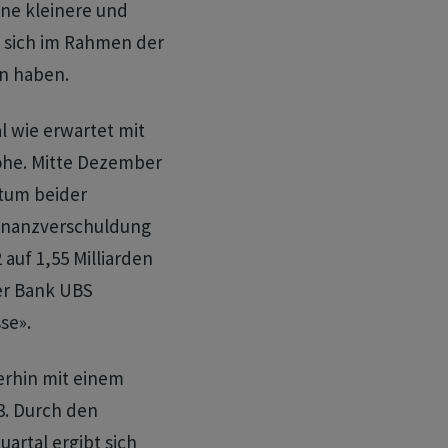
ne kleinere und
e sich im Rahmen der
n haben.
l wie erwartet mit
höhe. Mitte Dezember
stum beider
ofinanzverschuldung
 auf 1,55 Milliarden
er Bank UBS
se».
erhin mit einem
3. Durch den
artal ergibt sich