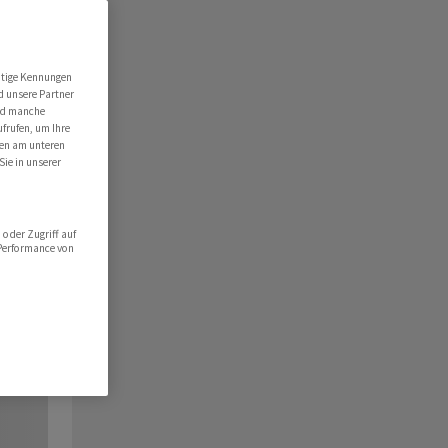
utige Kennungen
d unsere Partner
ind manche
ufrufen, um Ihre
ten am unteren
Sie in unserer
oder Zugriff auf
 Performance von