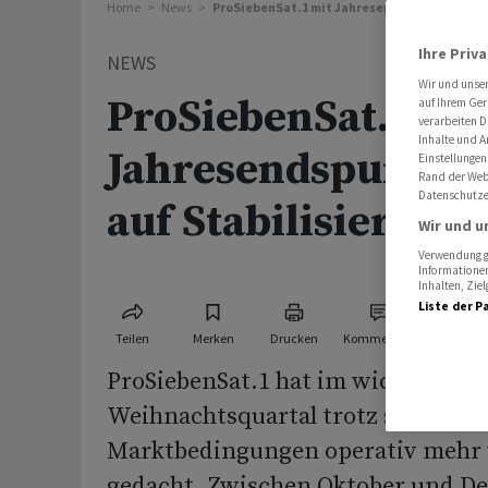
Home
News
ProSiebenSat.1 mit Jahresendspurt - Hoffnun
Ihre Priv
NEWS
Wir und unse
ProSiebenSat.1 mi
auf Ihrem Ger
verarbeiten D
Inhalte und A
Jahresendspurt - 
Einstellungen
Rand der Webs
Datenschutze
auf Stabilisierung
Wir und u
Verwendung ge
Informationen
Inhalten, Zi
Liste der P
Teilen
Merken
Drucken
Kommentare
ProSiebenSat.1 hat im wichtigen
Weihnachtsquartal trotz schwieri
Marktbedingungen operativ mehr v
gedacht. Zwischen Oktober und D