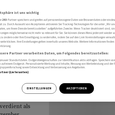
g auf Stabilisierung
atsphäre ist uns wichtig
re
293
-Partner speichern und greifen auf personenbezogene Daten wie Browserdaten oder einde
t
ät zu. Durch Auswahl von Akzeptieren aktivieren Sie Tracking-Technologien für die unter „Wir un
aten, um Ihnen Dienste bereitzustellen“ aufgeführten Zwecke. Wenn Tracker deaktiviert sind, s
nzeigen möglicherweise nicht mehr so relevant für Sie. Sie können dieses Menü jederzeit wieder a
Hoffnung
 zu ändern oder Ihre Einwilligung zu widerrufen, indem Sie auf den Link Voreinstellungen verwal
eite klicken. Ihre Einstellungen gelten innerhalb unseres Website. Weitere Informationen finden 
rklärung.
nsere Partner verarbeiten Daten, um Folgendes bereitzustellen:
nauer Standortdaten. Endgeräteeigenschaften zur Identifikation aktiv abfragen. Speichern von 
 auf einem Endgerät. Personalisierte Werbung und Inhalte, Messung von Werbeleistung und der
elgruppenforschung sowie Entwicklung und Verbesserung von Angeboten.
artner (Lieferanten)
EINSTELLUNGEN
AKZEPTIEREN
ger
erdient als
ezember