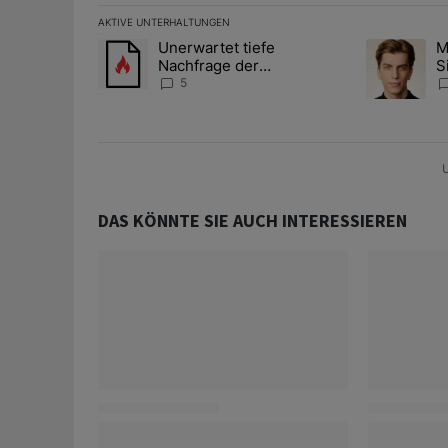
AKTIVE UNTERHALTUNGEN
Das Folgende ist eine Liste der am meisten kommentier
Unerwartet tiefe
M
Ein Trendartikel mit dem Titel "Unerwartet tiefe Nac
Ein Trendart
Nachfrage der
S
Zentralbanken könnte
A
5
Goldpreis weiter belasten
D
U
DAS KÖNNTE SIE AUCH INTERESSIEREN