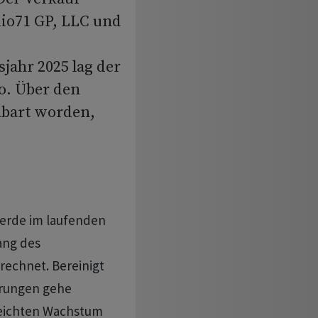
dio71 GP, LLC und
jahr 2025 lag der
o. Über den
nbart worden,
werde im laufenden
ang des
rechnet. Bereinigt
erungen gehe
leichten Wachstum