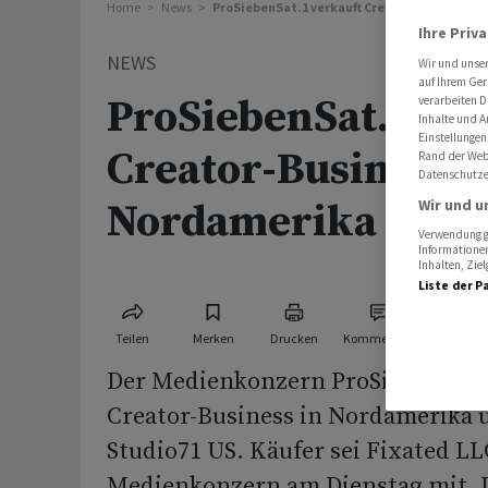
Home
News
ProSiebenSat.1 verkauft Creator-Business i
Ihre Priv
NEWS
Wir und unse
auf Ihrem Ger
ProSiebenSat.1 ve
verarbeiten D
Inhalte und A
Einstellungen
Creator-Business i
Rand der Webs
Datenschutze
Wir und u
Nordamerika
Verwendung ge
Informationen
Inhalten, Zi
Liste der P
Teilen
Merken
Drucken
Kommentare
Der Medienkonzern ProSiebenSat.1
Creator-Business in Nordamerika 
Studio71 US. Käufer sei Fixated LLC
Medienkonzern am Dienstag mit. 