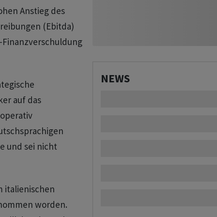
ohen Anstieg des
reibungen (Ebitda)
o-Finanzverschuldung
NEWS
ategische
ker auf das
operativ
eutschsprachigen
e und sei nicht
 italienischen
ernommen worden.