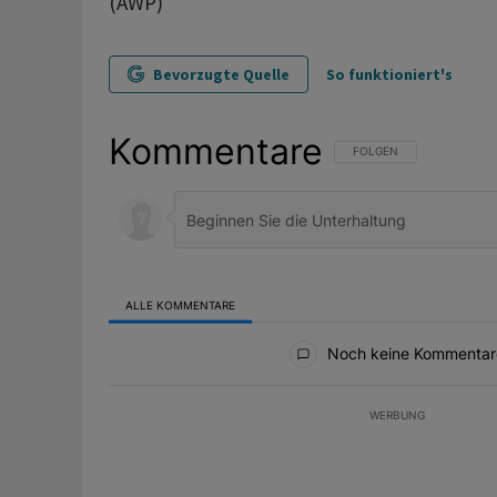
(AWP)
Bevorzugte Quelle
So funktioniert's
Kommentare
FOLGE DIESER UNTERHAL
FOLGEN
ALLE KOMMENTARE
Alle Kommentare
Noch keine Kommentar
WERBUNG