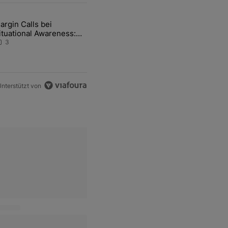
ten Artikel der letzten 7 days.
argin Calls bei
hfrage der Zentralbanken könnte Goldpreis weiter belasten" mit 5 ko
ikel mit dem Titel "Margin Calls bei Situational Awareness: Alles übe
ituational Awareness:
lles über den Retter-
3
eal
nterstützt von