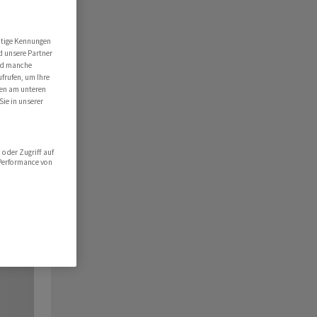
utige Kennungen
d unsere Partner
ind manche
ufrufen, um Ihre
ten am unteren
Sie in unserer
oder Zugriff auf
 Performance von