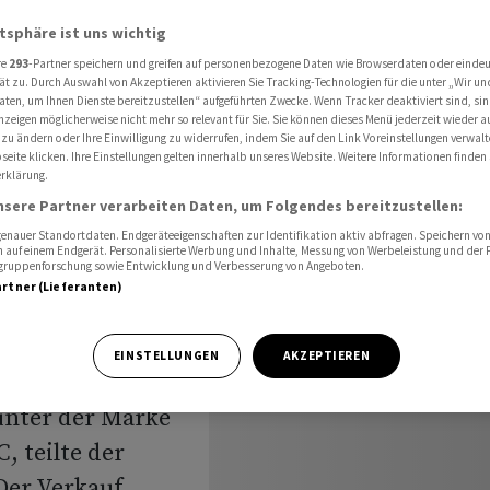
n Nordamerika
atsphäre ist uns wichtig
re
293
-Partner speichern und greifen auf personenbezogene Daten wie Browserdaten oder einde
ät zu. Durch Auswahl von Akzeptieren aktivieren Sie Tracking-Technologien für die unter „Wir un
rkauft
aten, um Ihnen Dienste bereitzustellen“ aufgeführten Zwecke. Wenn Tracker deaktiviert sind, s
nzeigen möglicherweise nicht mehr so relevant für Sie. Sie können dieses Menü jederzeit wieder a
 zu ändern oder Ihre Einwilligung zu widerrufen, indem Sie auf den Link Voreinstellungen verwal
n
eite klicken. Ihre Einstellungen gelten innerhalb unseres Website. Weitere Informationen finden 
rklärung.
nsere Partner verarbeiten Daten, um Folgendes bereitzustellen:
nauer Standortdaten. Endgeräteeigenschaften zur Identifikation aktiv abfragen. Speichern von 
 auf einem Endgerät. Personalisierte Werbung und Inhalte, Messung von Werbeleistung und der
elgruppenforschung sowie Entwicklung und Verbesserung von Angeboten.
artner (Lieferanten)
EINSTELLUNGEN
AKZEPTIEREN
 verkauft das
unter der Marke
, teilte der
Der Verkauf