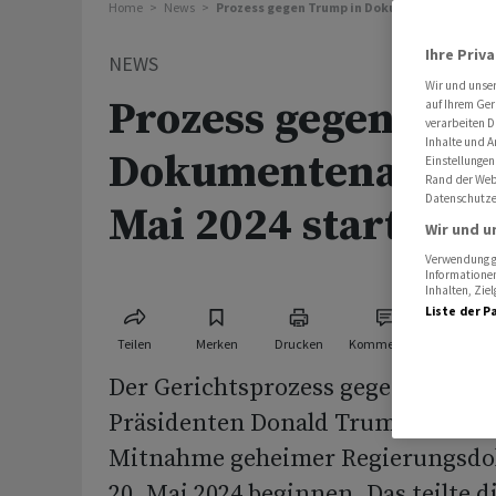
Home
News
Prozess gegen Trump in Dokumentenaffäre sol
Ihre Priv
NEWS
Wir und unse
Prozess gegen Tru
auf Ihrem Ger
verarbeiten D
Inhalte und A
Dokumentenaffäre 
Einstellungen
Rand der Webs
Datenschutze
Mai 2024 starten
Wir und u
Verwendung ge
Informationen
Inhalten, Zi
Liste der P
Teilen
Merken
Drucken
Kommentare
Der Gerichtsprozess gegen den fr
Präsidenten Donald Trump in der 
Mitnahme geheimer Regierungsdo
20. Mai 2024 beginnen. Das teilte di