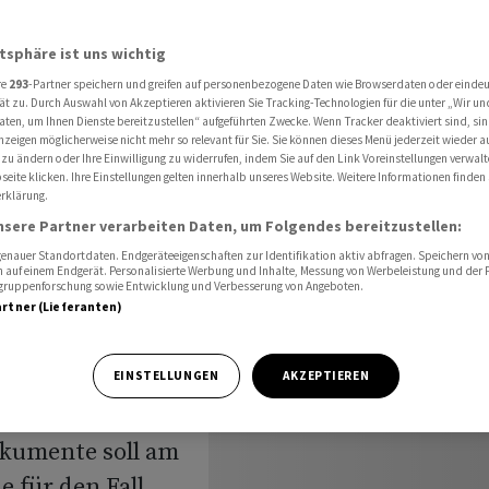
l im Mai 2024 starten
atsphäre ist uns wichtig
re
293
-Partner speichern und greifen auf personenbezogene Daten wie Browserdaten oder einde
mp in
ät zu. Durch Auswahl von Akzeptieren aktivieren Sie Tracking-Technologien für die unter „Wir un
aten, um Ihnen Dienste bereitzustellen“ aufgeführten Zwecke. Wenn Tracker deaktiviert sind, s
nzeigen möglicherweise nicht mehr so relevant für Sie. Sie können dieses Menü jederzeit wieder a
soll im
 zu ändern oder Ihre Einwilligung zu widerrufen, indem Sie auf den Link Voreinstellungen verwal
eite klicken. Ihre Einstellungen gelten innerhalb unseres Website. Weitere Informationen finden 
rklärung.
nsere Partner verarbeiten Daten, um Folgendes bereitzustellen:
nauer Standortdaten. Endgeräteeigenschaften zur Identifikation aktiv abfragen. Speichern von 
 auf einem Endgerät. Personalisierte Werbung und Inhalte, Messung von Werbeleistung und der
elgruppenforschung sowie Entwicklung und Verbesserung von Angeboten.
artner (Lieferanten)
üheren US-
EINSTELLUNGEN
AKZEPTIEREN
Affäre um die
kumente soll am
e für den Fall