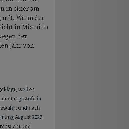
n in einer am
g mit. Wann der
icht in Miami in
 wegen der
en Jahr von
klagt, weil er
haltungsstufe in
bewahrt und nach
Anfang August 2022
urchsucht und