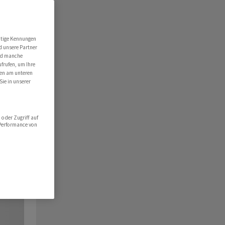
utige Kennungen
d unsere Partner
ind manche
ufrufen, um Ihre
ten am unteren
Sie in unserer
oder Zugriff auf
 Performance von