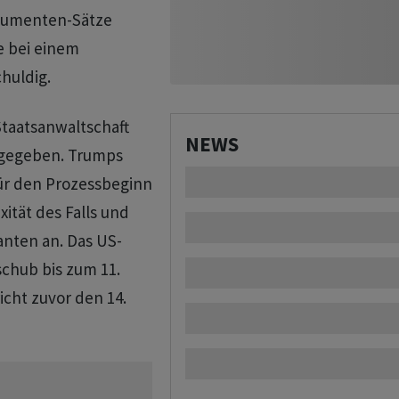
okumenten-Sätze
e bei einem
chuldig.
taatsanwaltschaft
NEWS
 gegeben. Trumps
r den Prozessbeginn
ität des Falls und
anten an. Das US-
schub bis zum 11.
cht zuvor den 14.