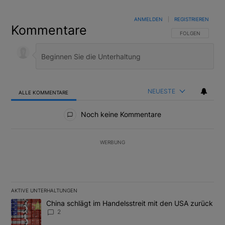
ANMELDEN
|
REGISTRIEREN
Kommentare
FOLGE DIESER U
FOLGEN
NEUESTE
ALLE KOMMENTARE
Alle Kommentare
Noch keine Kommentare
WERBUNG
AKTIVE UNTERHALTUNGEN
Das Folgende ist eine Liste der am meisten kommentierten Artikel
Ein Trendartikel mit dem Titel "China schlägt im Handelsstreit m
China schlägt im Handelsstreit mit den USA zurück
2