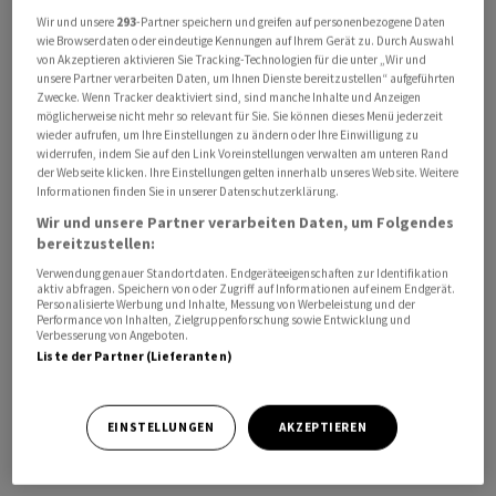
Wir und unsere
293
-Partner speichern und greifen auf personenbezogene Daten
wie Browserdaten oder eindeutige Kennungen auf Ihrem Gerät zu. Durch Auswahl
Infolge des Verkaufs erhöht die Immobiliengesellschaft
von Akzeptieren aktivieren Sie Tracking-Technologien für die unter „Wir und
ihr EBITDA-Ziel für das Geschäftsjahr 2026 auf 335
unsere Partner verarbeiten Daten, um Ihnen Dienste bereitzustellen“ aufgeführten
Zwecke. Wenn Tracker deaktiviert sind, sind manche Inhalte und Anzeigen
Millionen Franken, nach bisher 310 Millionen Franken.
möglicherweise nicht mehr so relevant für Sie. Sie können dieses Menü jederzeit
Zum Anstieg trägt der Richtipark-Verkauf mit einem
wieder aufrufen, um Ihre Einstellungen zu ändern oder Ihre Einwilligung zu
widerrufen, indem Sie auf den Link Voreinstellungen verwalten am unteren Rand
EBITDA-Beitrag von 40 Millionen Franken bei, während
der Webseite klicken. Ihre Einstellungen gelten innerhalb unseres Website. Weitere
die Verschiebung des Verkaufs eines anderen
Informationen finden Sie in unserer Datenschutzerklärung.
Entwicklungsobjekts das EBITDA-Ziel um 15 Millionen
Wir und unsere Partner verarbeiten Daten, um Folgendes
Franken reduziert. «Für das Jahr 2026 sind keine
bereitzustellen:
weiteren Verkäufe von Entwicklungsprojekten
Verwendung genauer Standortdaten. Endgeräteeigenschaften zur Identifikation
aktiv abfragen. Speichern von oder Zugriff auf Informationen auf einem Endgerät.
vorgesehen», schrieb PSP weiter.
Personalisierte Werbung und Inhalte, Messung von Werbeleistung und der
Performance von Inhalten, Zielgruppenforschung sowie Entwicklung und
Verbesserung von Angeboten.
Die Leerstands-Prognose für das gesamte
Liste der Partner (Lieferanten)
Immobilienportfolio von 3,5 Prozent per Ende 2026
werde von diesem Verkauf Transaktion nicht tangiert.
EINSTELLUNGEN
AKZEPTIEREN
Das Immobilienunternehmen PSP will sein
Halbjahresergebnis am 18. August veröffentlichen.