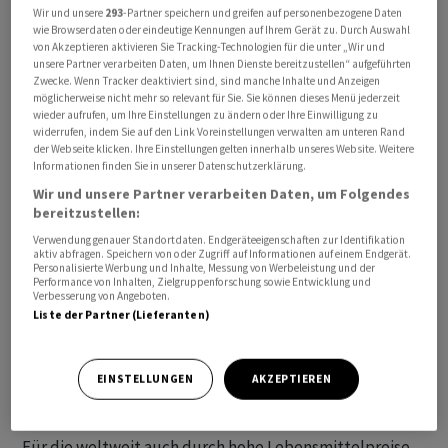
Wir und unsere
293
-Partner speichern und greifen auf personenbezogene Daten
wie Browserdaten oder eindeutige Kennungen auf Ihrem Gerät zu. Durch Auswahl
von Akzeptieren aktivieren Sie Tracking-Technologien für die unter „Wir und
unsere Partner verarbeiten Daten, um Ihnen Dienste bereitzustellen“ aufgeführten
Zwecke. Wenn Tracker deaktiviert sind, sind manche Inhalte und Anzeigen
möglicherweise nicht mehr so relevant für Sie. Sie können dieses Menü jederzeit
wieder aufrufen, um Ihre Einstellungen zu ändern oder Ihre Einwilligung zu
widerrufen, indem Sie auf den Link Voreinstellungen verwalten am unteren Rand
Mit Beginn seines Angriffskriegs gegen die Ukraine vor
der Webseite klicken. Ihre Einstellungen gelten innerhalb unseres Website. Weitere
Informationen finden Sie in unserer Datenschutzerklärung.
18 Monaten hat Russland auch eine Seeblockade
Wir und unsere Partner verarbeiten Daten, um Folgendes
gegenüber den Häfen des Nachbarlands verhängt. Da
bereitzustellen:
die Ukraine ein wichtiger Getreideexporteur ist, wuchs
Verwendung genauer Standortdaten. Endgeräteeigenschaften zur Identifikation
international die Sorge vor einer Lebensmittelkrise. Im
aktiv abfragen. Speichern von oder Zugriff auf Informationen auf einem Endgerät.
Personalisierte Werbung und Inhalte, Messung von Werbeleistung und der
Sommer 2022 beendete das unter Vermittlung der UN
Performance von Inhalten, Zielgruppenforschung sowie Entwicklung und
und der Türkei geschlossene Getreideabkommen die
Verbesserung von Angeboten.
Liste der Partner (Lieferanten)
Blockade. Mehrfach wurde das ursprünglich für vier
Monate geschlossene Abkommen verlängert. Im Juli
lehnte Russland allerdings eine weitere Verlängerung
EINSTELLUNGEN
AKZEPTIEREN
ab.
Für die weltweit auch durch hohe Lebensmittelpreise