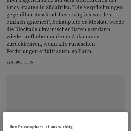
übertragenen Rede auf dem Gipfeltreffen der
Brics-Staaten in Südafrika. "Die Verpflichtungen
gegenüber Russland diesbezüglich wurden
einfach ignoriert", behauptete er. Moskau werde
die Blockade ukrainischer Häfen erst dann
wieder aufheben und zum Abkommen
zurückkehren, wenn alle russischen
Forderungen erfüllt seien, so Putin.
22.08.2023 19:35
Ihre Privatsphäre ist uns wichtig