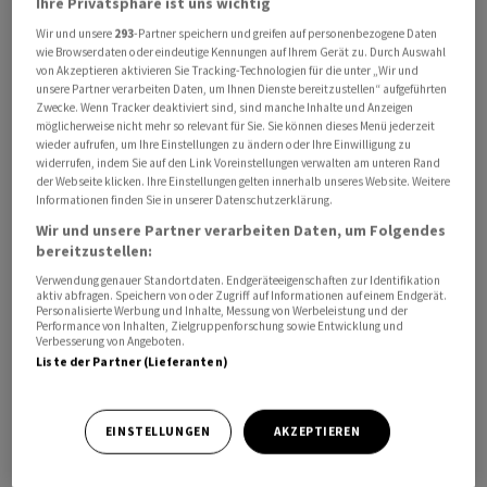
Ihre Privatsphäre ist uns wichtig
Wir und unsere
293
-Partner speichern und greifen auf personenbezogene Daten
wie Browserdaten oder eindeutige Kennungen auf Ihrem Gerät zu. Durch Auswahl
von Akzeptieren aktivieren Sie Tracking-Technologien für die unter „Wir und
unsere Partner verarbeiten Daten, um Ihnen Dienste bereitzustellen“ aufgeführten
Zwecke. Wenn Tracker deaktiviert sind, sind manche Inhalte und Anzeigen
möglicherweise nicht mehr so relevant für Sie. Sie können dieses Menü jederzeit
wieder aufrufen, um Ihre Einstellungen zu ändern oder Ihre Einwilligung zu
widerrufen, indem Sie auf den Link Voreinstellungen verwalten am unteren Rand
der Webseite klicken. Ihre Einstellungen gelten innerhalb unseres Website. Weitere
Informationen finden Sie in unserer Datenschutzerklärung.
Der rechte US-Talkmaster Tucker Carlson hatte das
Wir und unsere Partner verarbeiten Daten, um Folgendes
Gespräch mit dem Kremlchef bereits am Dienstag in
bereitzustellen:
Moskau geführt. Das 127 Minuten lange Interview
Verwendung genauer Standortdaten. Endgeräteeigenschaften zur Identifikation
erschien in der deutschen Nacht zu Freitag auf Carlsons
aktiv abfragen. Speichern von oder Zugriff auf Informationen auf einem Endgerät.
Personalisierte Werbung und Inhalte, Messung von Werbeleistung und der
Webseite und der Plattform X, vormals Twitter. Es ist
Performance von Inhalten, Zielgruppenforschung sowie Entwicklung und
Verbesserung von Angeboten.
das erste ausführliche Gespräch Putins mit einem US-
Liste der Partner (Lieferanten)
Interviewer seit Beginn seines Angriffskrieges gegen die
Ukraine vor fast zwei Jahren. Carlson hatte das
Interview zuvor als grosses Medienereignis
EINSTELLUNGEN
AKZEPTIEREN
angekündigt.