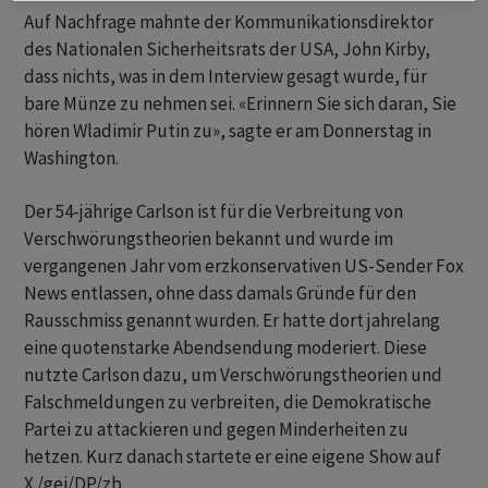
Auf Nachfrage mahnte der Kommunikationsdirektor
des Nationalen Sicherheitsrats der USA, John Kirby,
dass nichts, was in dem Interview gesagt wurde, für
bare Münze zu nehmen sei. «Erinnern Sie sich daran, Sie
hören Wladimir Putin zu», sagte er am Donnerstag in
Washington.
Der 54-jährige Carlson ist für die Verbreitung von
Verschwörungstheorien bekannt und wurde im
vergangenen Jahr vom erzkonservativen US-Sender Fox
News entlassen, ohne dass damals Gründe für den
Rausschmiss genannt wurden. Er hatte dort jahrelang
eine quotenstarke Abendsendung moderiert. Diese
nutzte Carlson dazu, um Verschwörungstheorien und
Falschmeldungen zu verbreiten, die Demokratische
Partei zu attackieren und gegen Minderheiten zu
hetzen. Kurz danach startete er eine eigene Show auf
X./gei/DP/zb