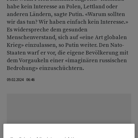
habe kein Interesse an Polen, Lettland oder
anderen Ländern, sagte Putin. «Warum sollten
wir das tun? Wir haben einfach kein Interesse.»
Es widerspreche dem gesunden
Menschenverstand, sich auf «eine Art globalen
Krieg» einzulassen, so Putin weiter. Den Nato-
Staaten warf er vor, die eigene Bevölkerung mit
dem Vorgaukeln einer «imaginären russischen
Bedrohung» einzuschüchtern.
09.02.2024 06:46