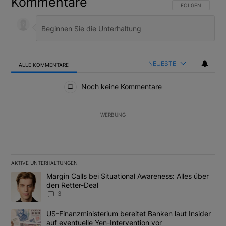
Kommentare
FOLGE DIESER U
FOLGEN
NEUESTE
ALLE KOMMENTARE
Alle Kommentare
Noch keine Kommentare
WERBUNG
AKTIVE UNTERHALTUNGEN
Das Folgende ist eine Liste der am meisten kommentierten Artikel
Ein Trendartikel mit dem Titel "Margin Calls bei Situational Awar
Margin Calls bei Situational Awareness: Alles über
den Retter-Deal
3
Ein Trendartikel mit dem Titel "US-Finanzministerium bereitet Ban
US-Finanzministerium bereitet Banken laut Insider
auf eventuelle Yen-Intervention vor