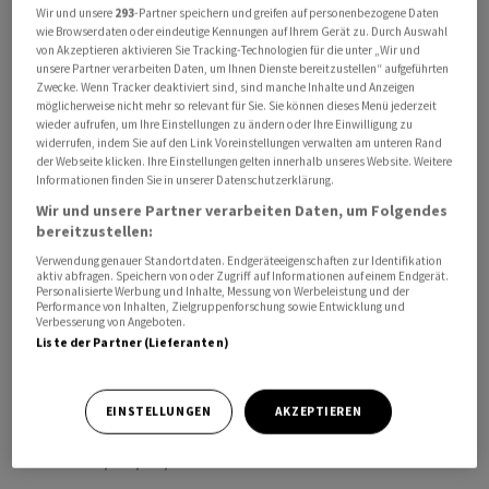
Wir und unsere
293
-Partner speichern und greifen auf personenbezogene Daten
wie Browserdaten oder eindeutige Kennungen auf Ihrem Gerät zu. Durch Auswahl
von Akzeptieren aktivieren Sie Tracking-Technologien für die unter „Wir und
unsere Partner verarbeiten Daten, um Ihnen Dienste bereitzustellen“ aufgeführten
Zwecke. Wenn Tracker deaktiviert sind, sind manche Inhalte und Anzeigen
möglicherweise nicht mehr so relevant für Sie. Sie können dieses Menü jederzeit
wieder aufrufen, um Ihre Einstellungen zu ändern oder Ihre Einwilligung zu
Dazu forderte der Kremlchef die Übergabe der
widerrufen, indem Sie auf den Link Voreinstellungen verwalten am unteren Rand
Drohnentrümmer. Erst dann könne Moskau objektiv zu
der Webseite klicken. Ihre Einstellungen gelten innerhalb unseres Website. Weitere
Informationen finden Sie in unserer Datenschutzerklärung.
dem Fall Stellung nehmen, sagte er am Rande eines
Wir und unsere Partner verarbeiten Daten, um Folgendes
Gipfels der Eurasischen Wirtschaftsunion in Astana.
bereitzustellen:
Verwendung genauer Standortdaten. Endgeräteeigenschaften zur Identifikation
In der Nacht war eine Drohne in ein Wohnhaus der
aktiv abfragen. Speichern von oder Zugriff auf Informationen auf einem Endgerät.
Personalisierte Werbung und Inhalte, Messung von Werbeleistung und der
rumänischen Stadt Galati nahe der Grenze zur Ukraine
Performance von Inhalten, Zielgruppenforschung sowie Entwicklung und
eingeschlagen. Zwei Menschen wurden verletzt.
Verbesserung von Angeboten.
Liste der Partner (Lieferanten)
Bukarest hat als Reaktion darauf, den russischen
Botschafter einbestellt und das Generalkonsulat in
Constanta geschlossen. Eine Reihe von EU- und Nato-
EINSTELLUNGEN
AKZEPTIEREN
Staaten hat den Vorfall als russische Eskalation
verurteilt./bal/DP/he