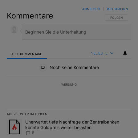
ANMELDEN
|
REGISTRIEREN
Kommentare
FOLGE DIESER U
FOLGEN
NEUESTE
ALLE KOMMENTARE
Alle Kommentare
Noch keine Kommentare
WERBUNG
AKTIVE UNTERHALTUNGEN
Das Folgende ist eine Liste der am meisten kommentierten Artikel
Ein Trendartikel mit dem Titel "Unerwartet tiefe Nachfrage der 
Unerwartet tiefe Nachfrage der Zentralbanken
könnte Goldpreis weiter belasten
5