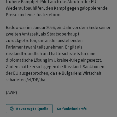
frühere Kampfjet-Pilot auch das Abrufen der EU-
Wiederaufbauhilfen, den Kampf gegen galoppierende
Preise und eine Justizreform.
Radew war im Januar 2026, ein Jahr vor dem Ende seiner
zweiten Amtszeit, als Staatsoberhaupt
zurückgetreten, um an der anstehenden
Parlamentswahl teilzunehmen. Er gilt als
russlandfreundlich und hatte sich stets für eine
diplomatische Lösung im Ukraine-Krieg eingesetzt.
Zudem hatte er sich gegen die Russland-Sanktionen
der EU ausgesprochen, da sie Bulgariens Wirtschaft
schadeten./el/DP/jha
(AWP)
Bevorzugte Quelle
So funktioniert's