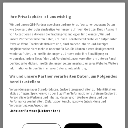
Radews Mitte-Links-Partei Progressives Bulgarien (PB)
war aus der Neuwahl am 19. April mit 44,59 Prozent der
Ihre Privatsphäre ist uns wichtig
Stimmen als stärkste Kraft hervorgegangen. Der Ex-
Wir und unsere
293
-Partner speichern und greifen auf personenbezogene Daten
General sagte der «Korruption und Oligarchie» den
wie Browserdaten oder eindeutige Kennungen auf Ihrem Gerät zu. Durch Auswahl
Kampf an.
von Akzeptieren aktivieren Sie Tracking-Technologien für die unter „Wir und
unsere Partner verarbeiten Daten, um Ihnen Dienste bereitzustellen“ aufgeführten
Zwecke. Wenn Tracker deaktiviert sind, sind manche Inhalte und Anzeigen
Europäischer Kurs, bulgarische Interessen
möglicherweise nicht mehr so relevant für Sie. Sie können dieses Menü jederzeit
wieder aufrufen, um Ihre Einstellungen zu ändern oder Ihre Einwilligung zu
widerrufen, indem Sie auf den Link Voreinstellungen verwalten am unteren Rand
Radew bekräftigte in seiner Regierungserklärung,
der Webseite klicken. Ihre Einstellungen gelten innerhalb unseres Website. Weitere
Bulgarien werde ein «würdiges und effektives» Land in
Informationen finden Sie in unserer Datenschutzerklärung.
Europa und in der Welt sein. Allerdings wolle seine
Wir und unsere Partner verarbeiten Daten, um Folgendes
bereitzustellen:
Regierung in den Allianzen, in denen Bulgarien Mitglied
ist, wie etwa der EU und der Nato, das «bulgarische
Verwendung genauer Standortdaten. Endgeräteeigenschaften zur Identifikation
aktiv abfragen. Speichern von oder Zugriff auf Informationen auf einem Endgerät.
Interesse verteidigen». EU-Kommissionspräsidentin
Personalisierte Werbung und Inhalte, Messung von Werbeleistung und der
Performance von Inhalten, Zielgruppenforschung sowie Entwicklung und
Ursula von der Leyen gratulierte Radew zu seiner Wahl
Verbesserung von Angeboten.
zum Ministerpräsidenten.
Liste der Partner (Lieferanten)