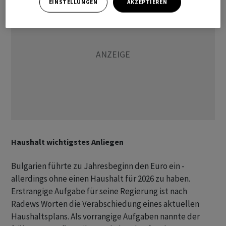
EINSTELLUNGEN
AKZEPTIEREN
Haushalt wichtigstes Anliegen
Bulgarien führte zu Jahresbeginn den Euro ein -
allerdings ohne einen Haushalt für 2026 zu haben.
Erstrangige Aufgabe für seine Regierung ist nach
Radews Worten die Verabschiedung eines aktuellen
Haushaltsplans. Als vorrangige Aufgaben nannte der