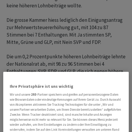
keine höheren Lohnbeiträge wollte.
Die grosse Kammer hiess lediglich den Einigungsantrag
zur Mehrwertsteuererhöhung gut, mit 104 zu 87
Stimmen bei 7 Enthaltungen. Mit Ja stimmten SP,
Mitte, Grüne und GLP, mit Nein SVP und FDP.
Die um 0,2 Prozentpunkte höheren Lohnbeiträge lehnte
der Nationalrat ab, mit 98 zu 96 Stimmen bei 4
Enthaltungen. SVP, FDP und GLP, die sich gegen höhere
Lohnabzüge gesperrt hatten, setzten sich am Ende
durch und brachten die Teilvorlage zu Fall. Nun steht
Ihre Privatsphäre ist uns wichtig
für die höhere Mehrwertsteuer die Schlussabstimmung
Wir und unsere
293
-Partner speichern und greifen auf personenbezogene Daten
wie Browserdaten oder eindeutige Kennungen auf Ihrem Gerät zu. Durch Auswahl
an.
von Akzeptieren aktivieren Sie Tracking-Technologien für die unter „Wir und
unsere Partner verarbeiten Daten, um Ihnen Dienste bereitzustellen“ aufgeführten
Gesamtstrategie gefordert
Zwecke. Wenn Tracker deaktiviert sind, sind manche Inhalte und Anzeigen
möglicherweise nicht mehr so relevant für Sie. Sie können dieses Menü jederzeit
wieder aufrufen, um Ihre Einstellungen zu ändern oder Ihre Einwilligung zu
Umfragen zeigten, dass höhere Abgaben im Volk keine
widerrufen, indem Sie auf den Link Voreinstellungen verwalten am unteren Rand