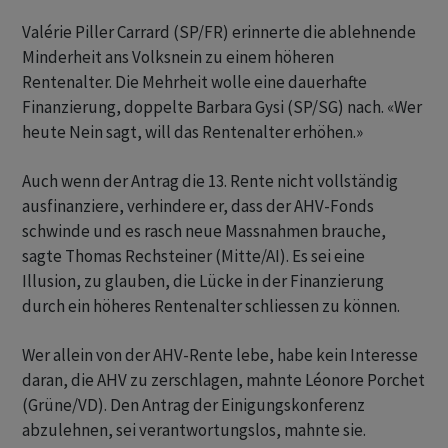
Valérie Piller Carrard (SP/FR) erinnerte die ablehnende
Minderheit ans Volksnein zu einem höheren
Rentenalter. Die Mehrheit wolle eine dauerhafte
Finanzierung, doppelte Barbara Gysi (SP/SG) nach. «Wer
heute Nein sagt, will das Rentenalter erhöhen.»
Auch wenn der Antrag die 13. Rente nicht vollständig
ausfinanziere, verhindere er, dass der AHV-Fonds
schwinde und es rasch neue Massnahmen brauche,
sagte Thomas Rechsteiner (Mitte/AI). Es sei eine
Illusion, zu glauben, die Lücke in der Finanzierung
durch ein höheres Rentenalter schliessen zu können.
Wer allein von der AHV-Rente lebe, habe kein Interesse
daran, die AHV zu zerschlagen, mahnte Léonore Porchet
(Grüne/VD). Den Antrag der Einigungskonferenz
abzulehnen, sei verantwortungslos, mahnte sie.