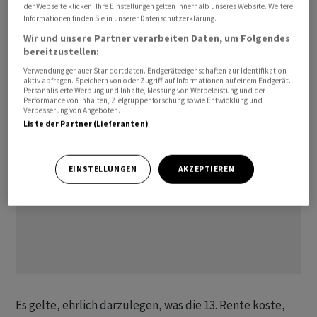
der Webseite klicken. Ihre Einstellungen gelten innerhalb unseres Website. Weitere
Mehrheit erreichten, sagte Diana Gutjahr (SVP/TG). Die
Informationen finden Sie in unserer Datenschutzerklärung.
Minderheit wollte die Finanzierung der 13. Rente nicht
Wir und unsere Partner verarbeiten Daten, um Folgendes
für sich allein finanzieren, sondern den «Dreizehnten» in
bereitzustellen:
eine Gesamtstrategie aufnehmen.
Verwendung genauer Standortdaten. Endgeräteeigenschaften zur Identifikation
aktiv abfragen. Speichern von oder Zugriff auf Informationen auf einem Endgerät.
Personalisierte Werbung und Inhalte, Messung von Werbeleistung und der
Performance von Inhalten, Zielgruppenforschung sowie Entwicklung und
Verbesserung von Angeboten.
Liste der Partner (Lieferanten)
EINSTELLUNGEN
AKZEPTIEREN
Es gelte, ehrlich darzulegen, was die 13. Rente koste,