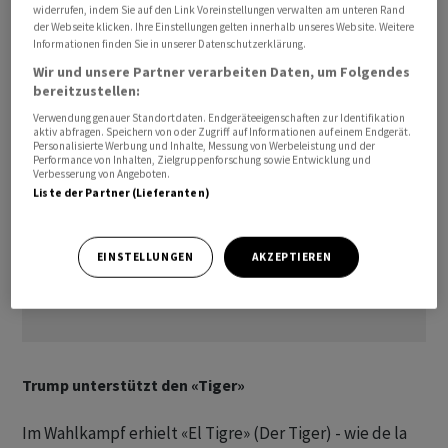
widerrufen, indem Sie auf den Link Voreinstellungen verwalten am unteren Rand
De la Espriella dürfte Petro damit wohl am 7. August
der Webseite klicken. Ihre Einstellungen gelten innerhalb unseres Website. Weitere
ablösen.
Informationen finden Sie in unserer Datenschutzerklärung.
Wir und unsere Partner verarbeiten Daten, um Folgendes
bereitzustellen:
Verwendung genauer Standortdaten. Endgeräteeigenschaften zur Identifikation
aktiv abfragen. Speichern von oder Zugriff auf Informationen auf einem Endgerät.
Personalisierte Werbung und Inhalte, Messung von Werbeleistung und der
Performance von Inhalten, Zielgruppenforschung sowie Entwicklung und
Verbesserung von Angeboten.
Liste der Partner (Lieferanten)
EINSTELLUNGEN
AKZEPTIEREN
Trump unterstützt den «Tiger»
Im Wahlkampf erhielt «El Tigre» (Der Tiger) - wie de la