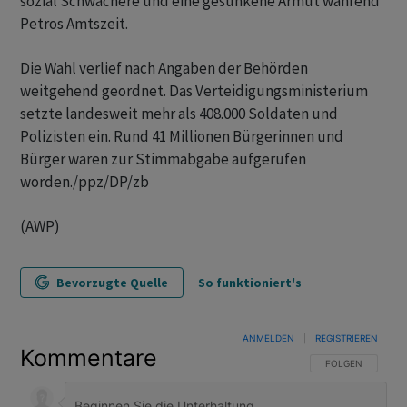
sozial Schwächere und eine gesunkene Armut während
Petros Amtszeit.
Die Wahl verlief nach Angaben der Behörden
weitgehend geordnet. Das Verteidigungsministerium
setzte landesweit mehr als 408.000 Soldaten und
Polizisten ein. Rund 41 Millionen Bürgerinnen und
Bürger waren zur Stimmabgabe aufgerufen
worden./ppz/DP/zb
(AWP)
Bevorzugte Quelle
So funktioniert's
ANMELDEN
|
REGISTRIEREN
Kommentare
FOLGE DIESER U
FOLGEN