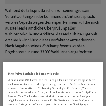
Während de la Espriella schon von seiner «grossen
Verantwortung» in der kommenden Amtszeit sprach,
verwies Cepeda wegen des engen Rennens auf die noch
ausstehende amtliche Überprüfung aller
Wahlprotokolle und erklärte, das endgültige Ergebnis
erst nach Abschluss dieses Verfahrens anzuerkennen.
Nach Angaben seines Wahlkampfteams werden
Ergebnisse aus rund 33.000 Wahlurnen angefochten.
Auch der scheidende Präsident Gustavo Petro, der
demselben Linksbündnis wie Cepeda angehört und
Ihre Privatsphäre ist uns wichtig
wegen der gesetzlichen Begrenzung der Amtszeiten
nicht nochmal antreten durfte, warnte angesichts des
Wir und unsere
293
-Partner speichern und greifen auf personenbezogene Daten
wie Browserdaten oder eindeutige Kennungen auf Ihrem Gerät zu. Durch Auswahl
knappen Ergebnisses davor, bereits einen Sieger
von Akzeptieren aktivieren Sie Tracking-Technologien für die unter „Wir und
auszurufen. Die vorläufigen Ergebnisse gelten in
unsere Partner verarbeiten Daten, um Ihnen Dienste bereitzustellen“ aufgeführten
Zwecke. Wenn Tracker deaktiviert sind, sind manche Inhalte und Anzeigen
Kolumbien allerdings als sehr verlässlich und weichen
möglicherweise nicht mehr so relevant für Sie. Sie können dieses Menü jederzeit
meist nur geringfügig vom amtlichen Endergebnis ab.
wieder aufrufen, um Ihre Einstellungen zu ändern oder Ihre Einwilligung zu