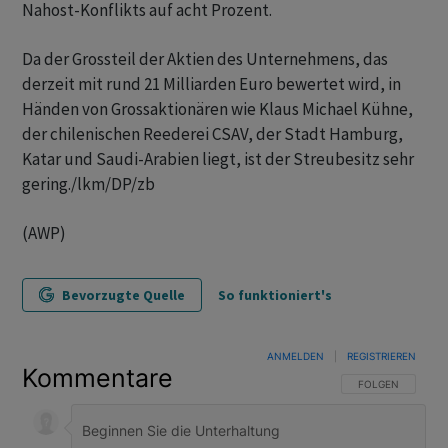
Nahost-Konflikts auf acht Prozent.
Da der Grossteil der Aktien des Unternehmens, das
derzeit mit rund 21 Milliarden Euro bewertet wird, in
Händen von Grossaktionären wie Klaus Michael Kühne,
der chilenischen Reederei CSAV, der Stadt Hamburg,
Katar und Saudi-Arabien liegt, ist der Streubesitz sehr
gering./lkm/DP/zb
(AWP)
Bevorzugte Quelle
So funktioniert's
ANMELDEN
|
REGISTRIEREN
Kommentare
FOLGE DIESER U
FOLGEN