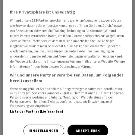
Vor Zinsen und Steuern lag der Verlust im ersten
Ihre Privatsphäre ist uns wichtig
Quartal bei 134 Millionen Euro. Im Vorjahreszeitraum
hatte Hapag-Lloyd noch 463 Millionen Euro verdient.
Wir und unsere
293
-Partner speichern und greifen auf personenbezogene Daten
wie Browserdaten oder eindeutige Kennungen auf Ihrem Gerät zu. Durch Auswahl
Unter dem Strich machte die Grossreederei einen
von Akzeptieren aktivieren Sie Tracking-Technologien für die unter „Wir und
Verlust von 219 Millionen Euro - was einem Rückgang
unsere Partner verarbeiten Daten, um Ihnen Dienste bereitzustellen“ aufgeführten
Zwecke. Wenn Tracker deaktiviert sind, sind manche Inhalte und Anzeigen
um 665 Millionen Euro entsprach.
möglicherweise nicht mehr so relevant für Sie. Sie können dieses Menü jederzeit
wieder aufrufen, um Ihre Einstellungen zu ändern oder Ihre Einwilligung zu
widerrufen, indem Sie auf den Link Voreinstellungen verwalten am unteren Rand
Der Umsatz fiel um nahezu 17 Prozent auf 4,2 Milliarden
der Webseite klicken. Ihre Einstellungen gelten innerhalb unseres Website. Weitere
Euro, was mit dem Fall der Transportpreise bei
Informationen finden Sie in unserer Datenschutzerklärung.
stagnierenden Transportmengen zusammenhing.
Wir und unsere Partner verarbeiten Daten, um Folgendes
bereitzustellen:
Gegen Ende April sassen wegen der weitgehenden
Verwendung genauer Standortdaten. Endgeräteeigenschaften zur Identifikation
aktiv abfragen. Speichern von oder Zugriff auf Informationen auf einem Endgerät.
Blockade der Strasse von Hormus noch vier
Personalisierte Werbung und Inhalte, Messung von Werbeleistung und der
Performance von Inhalten, Zielgruppenforschung sowie Entwicklung und
Containerschiffe der Reederei im Persischen Golf fest.
Verbesserung von Angeboten.
Liste der Partner (Lieferanten)
Firmenchef Jansen sagte damals, der Iran-Krieg
verursache wöchentlich zusätzliche Kosten von rund 50
EINSTELLUNGEN
AKZEPTIEREN
Millionen US-Dollar. Er begründete das mit gestiegenen