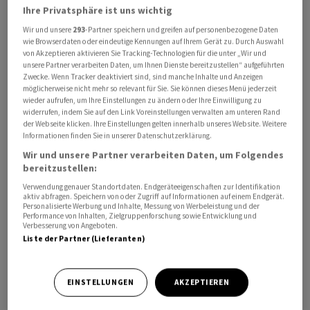
Ihre Privatsphäre ist uns wichtig
Souveränität und industrielle Exzellenz in der
Fertigung, hiess es weiter. Es ist die bisher grösste
Wir und unsere
293
-Partner speichern und greifen auf personenbezogene Daten
wie Browserdaten oder eindeutige Kennungen auf Ihrem Gerät zu. Durch Auswahl
Unternehmensfinanzierung der EIB. Präsidentin Nadia
von Akzeptieren aktivieren Sie Tracking-Technologien für die unter „Wir und
Calviño sagte, das Leuchtturm-Projekt sei innerhalb von
unsere Partner verarbeiten Daten, um Ihnen Dienste bereitzustellen“ aufgeführten
Zwecke. Wenn Tracker deaktiviert sind, sind manche Inhalte und Anzeigen
rund sechs Monaten genehmigt worden. «Das zeigt, dass
möglicherweise nicht mehr so relevant für Sie. Sie können dieses Menü jederzeit
Europa schnell und in grossem Umfang handeln kann,
wieder aufrufen, um Ihre Einstellungen zu ändern oder Ihre Einwilligung zu
widerrufen, indem Sie auf den Link Voreinstellungen verwalten am unteren Rand
um seine Champions zu unterstützen und sich im neuen
der Webseite klicken. Ihre Einstellungen gelten innerhalb unseres Website. Weitere
geopolitischen Umfeld stärker zu positionieren.»
Informationen finden Sie in unserer Datenschutzerklärung.
Wir und unsere Partner verarbeiten Daten, um Folgendes
Der Betrag spiegle den hohen Investitionsbedarf von
bereitzustellen:
Europas führendem Luft- und Raumfahrtkonzern wider,
Verwendung genauer Standortdaten. Endgeräteeigenschaften zur Identifikation
aktiv abfragen. Speichern von oder Zugriff auf Informationen auf einem Endgerät.
der sich im globalen Wettbewerb weiterhin behaupten
Personalisierte Werbung und Inhalte, Messung von Werbeleistung und der
Performance von Inhalten, Zielgruppenforschung sowie Entwicklung und
will, so die EIB. Konkret soll die Finanzierung den
Verbesserung von Angeboten.
weltgrössten Flugzeugbauer Airbus bei bis 2030
Liste der Partner (Lieferanten)
geplanten Investitionen in Spitzentechnologien und
integrierte Systeme für die zivile Luftfahrt sowie für
EINSTELLUNGEN
AKZEPTIEREN
Sicherheits- und Verteidigungslösungen unterstützen,
hiess es.