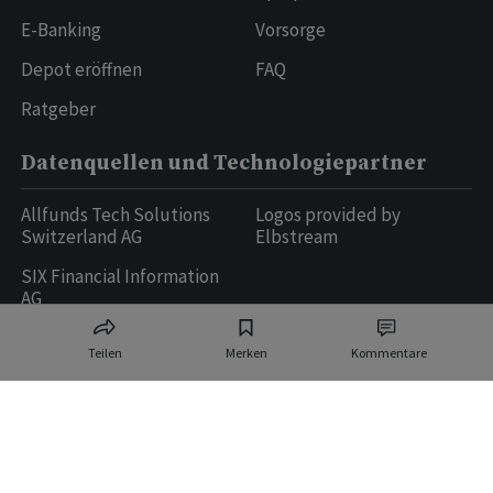
E-Banking
Vorsorge
Depot eröffnen
FAQ
Ratgeber
Datenquellen und Technologiepartner
Allfunds Tech Solutions
Logos provided by
Switzerland AG
Elbstream
SIX Financial Information
AG
Teilen
Merken
Kommentare
Ringier AG | Ringier Medien Schweiz
16
weitere Publikationen